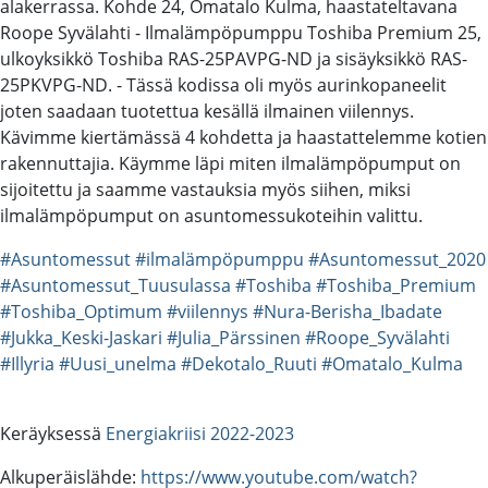
alakerrassa. Kohde 24, Omatalo Kulma, haastateltavana
Roope Syvälahti - Ilmalämpöpumppu Toshiba Premium 25,
ulkoyksikkö Toshiba RAS-25PAVPG-ND ja sisäyksikkö RAS-
25PKVPG-ND. - Tässä kodissa oli myös aurinkopaneelit
joten saadaan tuotettua kesällä ilmainen viilennys.
Kävimme kiertämässä 4 kohdetta ja haastattelemme kotien
rakennuttajia. Käymme läpi miten ilmalämpöpumput on
sijoitettu ja saamme vastauksia myös siihen, miksi
ilmalämpöpumput on asuntomessukoteihin valittu.
#Asuntomessut
#ilmalämpöpumppu
#Asuntomessut_2020
#Asuntomessut_Tuusulassa
#Toshiba
#Toshiba_Premium
#Toshiba_Optimum
#viilennys
#Nura-Berisha_Ibadate
#Jukka_Keski-Jaskari
#Julia_Pärssinen
#Roope_Syvälahti
#Illyria
#Uusi_unelma
#Dekotalo_Ruuti
#Omatalo_Kulma
Keräyksessä
Energiakriisi 2022-2023
Alkuperäislähde:
https://www.youtube.com/watch?