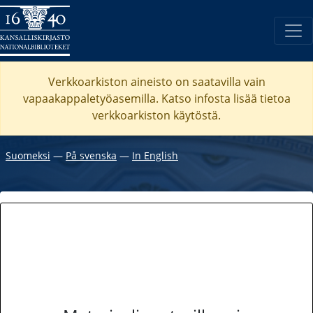
Verkkoarkiston aineisto on saatavilla vain
vapaakappaletyöasemilla. Katso
infosta
lisää tietoa
verkkoarkiston käytöstä.
Suomeksi
―
På svenska
―
In English