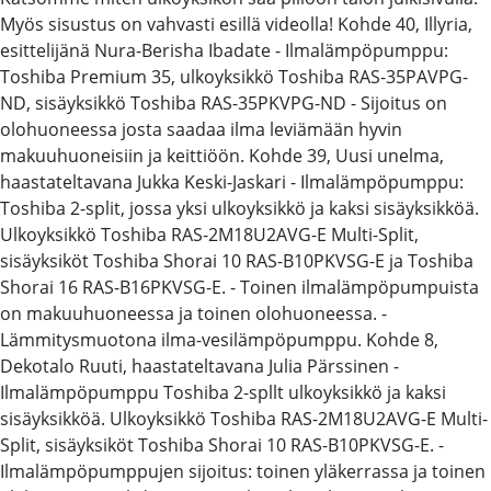
Myös sisustus on vahvasti esillä videolla! Kohde 40, Illyria,
esittelijänä Nura-Berisha Ibadate - Ilmalämpöpumppu:
Toshiba Premium 35, ulkoyksikkö Toshiba RAS-35PAVPG-
ND, sisäyksikkö Toshiba RAS-35PKVPG-ND - Sijoitus on
olohuoneessa josta saadaa ilma leviämään hyvin
makuuhuoneisiin ja keittiöön. Kohde 39, Uusi unelma,
haastateltavana Jukka Keski-Jaskari - Ilmalämpöpumppu:
Toshiba 2-split, jossa yksi ulkoyksikkö ja kaksi sisäyksikköä.
Ulkoyksikkö Toshiba RAS-2M18U2AVG-E Multi-Split,
sisäyksiköt Toshiba Shorai 10 RAS-B10PKVSG-E ja Toshiba
Shorai 16 RAS-B16PKVSG-E. - Toinen ilmalämpöpumpuista
on makuuhuoneessa ja toinen olohuoneessa. -
Lämmitysmuotona ilma-vesilämpöpumppu. Kohde 8,
Dekotalo Ruuti, haastateltavana Julia Pärssinen -
Ilmalämpöpumppu Toshiba 2-spllt ulkoyksikkö ja kaksi
sisäyksikköä. Ulkoyksikkö Toshiba RAS-2M18U2AVG-E Multi-
Split, sisäyksiköt Toshiba Shorai 10 RAS-B10PKVSG-E. -
Ilmalämpöpumppujen sijoitus: toinen yläkerrassa ja toinen