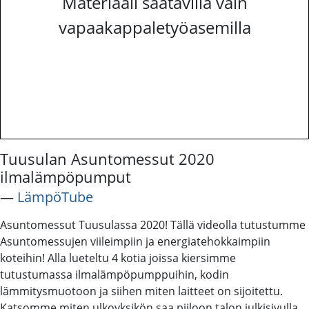
Materiaali saatavilla vain
vapaakappaletyöasemilla
Tuusulan Asuntomessut 2020
ilmalämpöpumput
―
LämpöTube
Asuntomessut Tuusulassa 2020! Tällä videolla tutustumme
Asuntomessujen viileimpiin ja energiatehokkaimpiin
koteihin! Alla lueteltu 4 kotia joissa kiersimme
tutustumassa ilmalämpöpumppuihin, kodin
lämmitysmuotoon ja siihen miten laitteet on sijoitettu.
Katsomme miten ulkoyksikön saa piiloon talon julkisivulla.