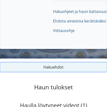
Hakuohjeet ja haun kattavuus
Ehdota aineistoa kerättäväksi
Viittausohje
Hakuehdot
Haun tulokset
Haulla löytyneet videot (1)