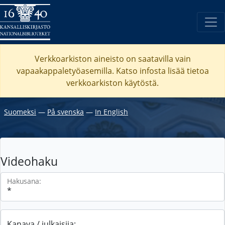
Verkkoarkiston aineisto on saatavilla vain
vapaakappaletyöasemilla. Katso
infosta
lisää tietoa
verkkoarkiston käytöstä.
Suomeksi
―
På svenska
―
In English
Videohaku
Hakusana:
Kanava / julkaisija: