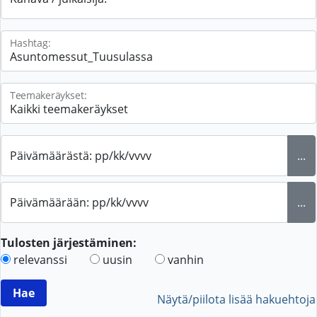
Hashtag:
Teemakeräykset:
Päivämäärästä: pp/kk/vvvv
...
Päivämäärään: pp/kk/vvvv
...
Tulosten järjestäminen:
relevanssi
uusin
vanhin
Näytä/piilota lisää hakuehtoja