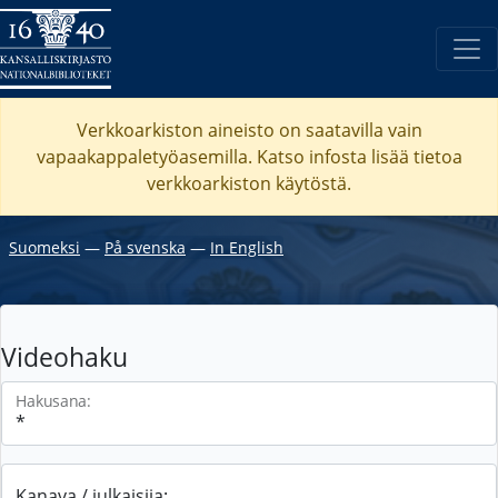
Verkkoarkiston aineisto on saatavilla vain
vapaakappaletyöasemilla. Katso
infosta
lisää tietoa
verkkoarkiston käytöstä.
Suomeksi
―
På svenska
―
In English
Videohaku
Hakusana:
Kanava / julkaisija: