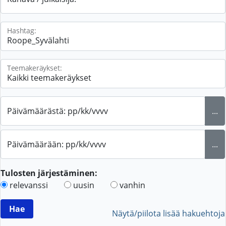
Hashtag:
Teemakeräykset:
Päivämäärästä: pp/kk/vvvv
...
Päivämäärään: pp/kk/vvvv
...
Tulosten järjestäminen:
relevanssi
uusin
vanhin
Näytä/piilota lisää hakuehtoja