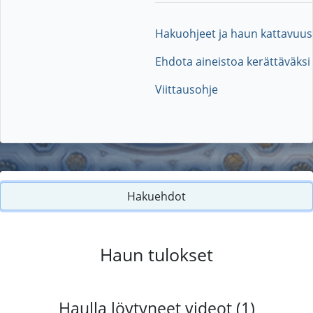
Hakuohjeet ja haun kattavuus
Ehdota aineistoa kerättäväksi
Viittausohje
Hakuehdot
Haun tulokset
Haulla löytyneet videot (1)