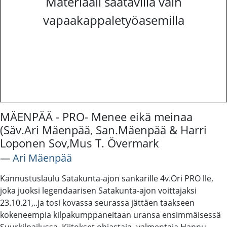
Materiaali saatavilla vain
vapaakappaletyöasemilla
MÄENPÄÄ - PRO- Menee eikä meinaa
(Säv.Ari Mäenpää, San.Mäenpää & Harri
Loponen Sov,Mus T. Övermark
―
Ari Mäenpää
Kannustuslaulu Satakunta-ajon sankarille 4v.Ori PRO lle,
joka juoksi legendaarisen Satakunta-ajon voittajaksi
23.10.21,..ja tosi kovassa seurassa jättäen taakseen
kokeneempia kilpakumppaneitaan uransa ensimmäisessä
Suurkilpailussa. Kiitokset ohjastaja -valmentaja Hannu