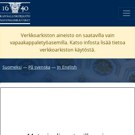
Verkkoarkiston aineisto on saatavilla vain
vapaakappaletyöasemilla. Katso
infosta
lisää tietoa
verkkoarkiston käytöstä.
Suomeksi
―
På svenska
―
In English