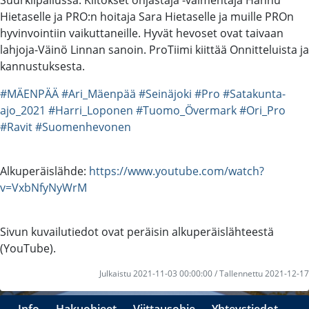
Hietaselle ja PRO:n hoitaja Sara Hietaselle ja muille PROn
hyvinvointiin vaikuttaneille. Hyvät hevoset ovat taivaan
lahjoja-Väinö Linnan sanoin. ProTiimi kiittää Onnitteluista ja
kannustuksesta.
#MÄENPÄÄ
#Ari_Mäenpää
#Seinäjoki
#Pro
#Satakunta-
ajo_2021
#Harri_Loponen
#Tuomo_Övermark
#Ori_Pro
#Ravit
#Suomenhevonen
Alkuperäislähde:
https://www.youtube.com/watch?
v=VxbNfyNyWrM
Sivun kuvailutiedot ovat peräisin alkuperäislähteestä
(YouTube).
Julkaistu 2021-11-03 00:00:00 / Tallennettu 2021-12-17