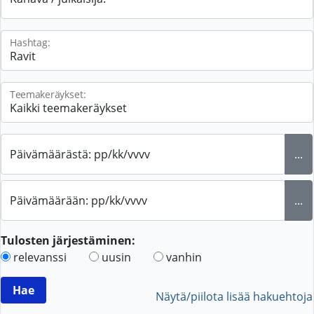
Hashtag:
Teemakeräykset:
Päivämäärästä: pp/kk/vvvv
...
Päivämäärään: pp/kk/vvvv
...
Tulosten järjestäminen:
relevanssi
uusin
vanhin
Näytä/piilota lisää hakuehtoja