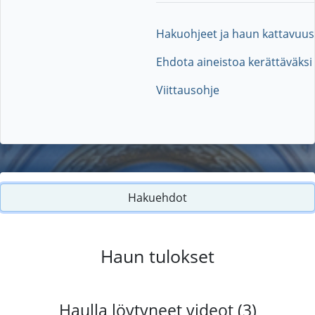
Hakuohjeet ja haun kattavuus
Ehdota aineistoa kerättäväksi
Viittausohje
Hakuehdot
Haun tulokset
Haulla löytyneet videot (3)