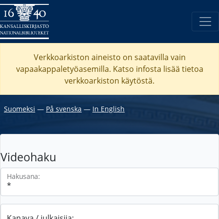
Verkkoarkiston aineisto on saatavilla vain
vapaakappaletyöasemilla. Katso
infosta
lisää tietoa
verkkoarkiston käytöstä.
Suomeksi
―
På svenska
―
In English
Videohaku
Hakusana:
Kanava / julkaisija: