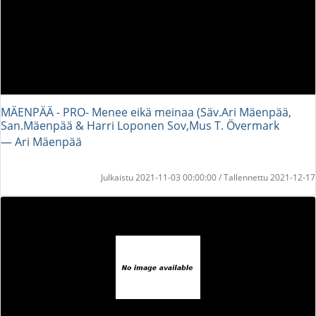
MÄENPÄÄ - PRO- Menee eikä meinaa (Säv.Ari Mäenpää,
San.Mäenpää & Harri Loponen Sov,Mus T. Övermark
― Ari Mäenpää
Julkaistu 2021-11-03 00:00:00 / Tallennettu 2021-12-17