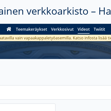
inen verkkoarkisto – H
Teemakeräykset
Verkkosivut
Videot
Twiitit
aatavilla vain vapaakappaletyöasemilla. Katso
infosta
lisää t