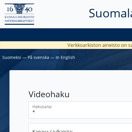
Suomala
Verkkoarkiston aineisto on s
Suomeksi
―
På svenska
―
In English
Videohaku
Hakusana:
Kanava / julkaisija: