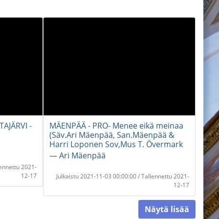
AJÄRVI -
MÄENPÄÄ - PRO- Menee eikä meinaa
(Säv.Ari Mäenpää, San.Mäenpää &
Harri Loponen Sov,Mus T. Övermark
― Ari Mäenpää
lennettu 2021-
12-17
Julkaistu 2021-11-03 00:00:00 / Tallennettu 2021-
12-17
Näytä lisää