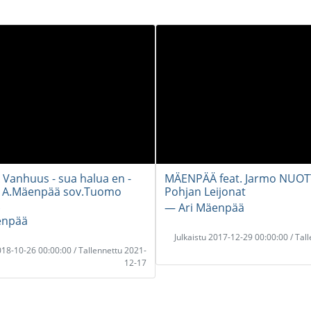
anhuus - sua halua en -
MÄENPÄÄ feat. Jarmo NUOTT
n A.Mäenpää sov.Tuomo
Pohjan Leijonat
― Ari Mäenpää
enpää
Julkaistu 2017-12-29 00:00:00 / Tal
2018-10-26 00:00:00 / Tallennettu 2021-
12-17