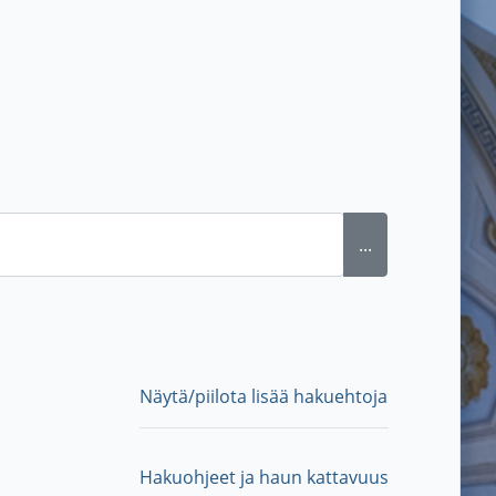
...
Näytä/piilota lisää hakuehtoja
Hakuohjeet ja haun kattavuus