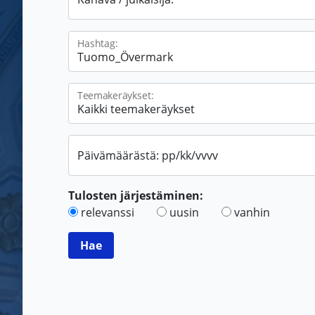
Hashtag:
Teemakeräykset:
Päivämäärästä: pp/kk/vvvv
Tulosten järjestäminen:
relevanssi
uusin
vanhin