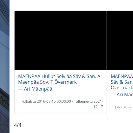
MÄENPÄÄ Hullut Selviää Säv & San. A.
MÄENPÄÄ V
Mäenpää Sov. T Övermark
Säv & Sa
Övermark
― Ari Mäenpää
― Ari Mä
Julkaistu 2016-09-15 00:00:00 / Tallennettu 2021-
12-17
Julkaistu 
4/4