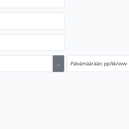
...
Päivämäärään: pp/kk/vvvv