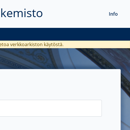
akemisto
Info
ietoa verkkoarkiston käytöstä.