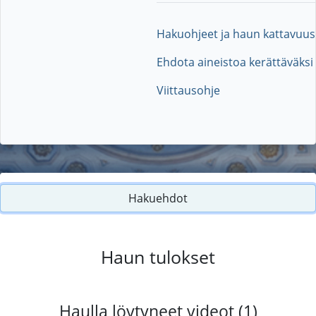
Hakuohjeet ja haun kattavuus
Ehdota aineistoa kerättäväksi
Viittausohje
Hakuehdot
Haun tulokset
Haulla löytyneet videot (1)