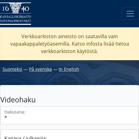
Verkkoarkiston aineisto on saatavilla vain
vapaakappaletyöasemilla. Katso
infosta
lisää tietoa
verkkoarkiston käytöstä.
Suomeksi
―
På svenska
―
In English
Videohaku
Hakusana:
Kanava / julkaisija: