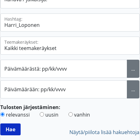
Hashtag:
Teemakeräykset:
Päivämäärästä: pp/kk/vvvv
...
Päivämäärään: pp/kk/vvvv
...
Tulosten järjestäminen:
relevanssi
uusin
vanhin
Näytä/piilota lisää hakuehtoja