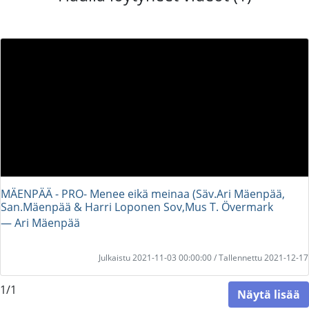
MÄENPÄÄ - PRO- Menee eikä meinaa (Säv.Ari Mäenpää,
San.Mäenpää & Harri Loponen Sov,Mus T. Övermark
― Ari Mäenpää
Julkaistu 2021-11-03 00:00:00 / Tallennettu 2021-12-17
1/1
Näytä lisää