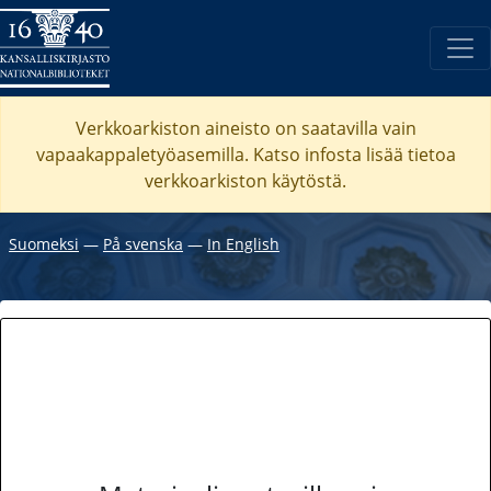
Verkkoarkiston aineisto on saatavilla vain
vapaakappaletyöasemilla. Katso
infosta
lisää tietoa
verkkoarkiston käytöstä.
Suomeksi
―
På svenska
―
In English