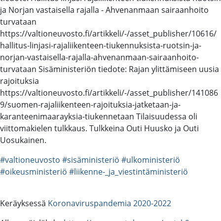
ja Norjan vastaisella rajalla - Ahvenanmaan sairaanhoito
turvataan
https://valtioneuvosto.fi/artikkeli/-/asset_publisher/10616/
hallitus-linjasi-rajaliikenteen-tiukennuksista-ruotsin-ja-
norjan-vastaisella-rajalla-ahvenanmaan-sairaanhoito-
turvataan Sisäministeriön tiedote: Rajan ylittämiseen uusia
rajoituksia
https://valtioneuvosto.fi/artikkeli/-/asset_publisher/141086
9/suomen-rajaliikenteen-rajoituksia-jatketaan-ja-
karanteenimaarayksia-tiukennetaan Tilaisuudessa oli
viittomakielen tulkkaus. Tulkkeina Outi Huusko ja Outi
Uosukainen.
#valtioneuvosto
#sisäministeriö
#ulkoministeriö
#oikeusministeriö
#liikenne-_ja_viestintäministeriö
Keräyksessä
Koronaviruspandemia 2020-2022