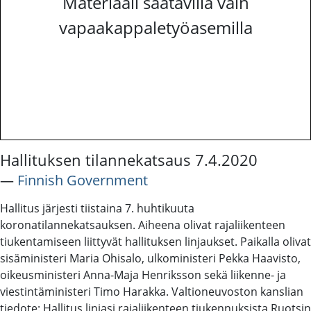
Materiaali saatavilla vain
vapaakappaletyöasemilla
Hallituksen tilannekatsaus 7.4.2020
―
Finnish Government
Hallitus järjesti tiistaina 7. huhtikuuta
koronatilannekatsauksen. Aiheena olivat rajaliikenteen
tiukentamiseen liittyvät hallituksen linjaukset. Paikalla olivat
sisäministeri Maria Ohisalo, ulkoministeri Pekka Haavisto,
oikeusministeri Anna-Maja Henriksson sekä liikenne- ja
viestintäministeri Timo Harakka. Valtioneuvoston kanslian
tiedote: Hallitus linjasi rajaliikenteen tiukennuksista Ruotsin