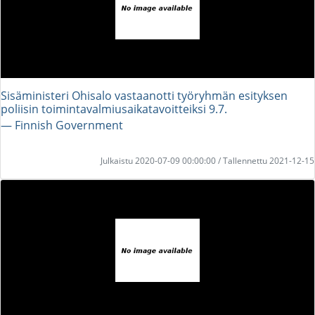
Sisäministeri Ohisalo vastaanotti työryhmän esityksen
poliisin toimintavalmiusaikatavoitteiksi 9.7.
― Finnish Government
Julkaistu 2020-07-09 00:00:00 / Tallennettu 2021-12-15