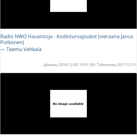
Radio NWO Havaintoja - Kodinturvajoukot (vieraana Janus
Putkonen)
― Teemu Vehkala
Julkaistu 2014-12-02 16:51:39 / Tallennettu 2017-12-11