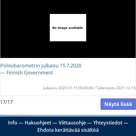
Poliisibarometrin julkaisu 15.7.2020
― Finnish Government
Julkaistu 2020-07-15 00:00:00 / Tallennettu 2021-12-15
17/17
Näytä lisää
Info
―
Hakuohjeet
―
Viittausohje
―
Yhteystiedot
―
Ehdota kerättävää sisältöä