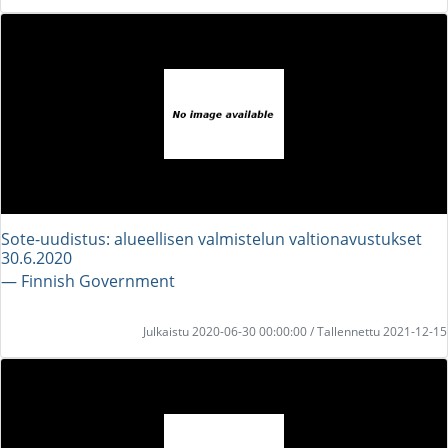
Sote-uudistus: alueellisen valmistelun valtionavustukset
30.6.2020
― Finnish Government
Julkaistu 2020-06-30 00:00:00 / Tallennettu 2021-12-15