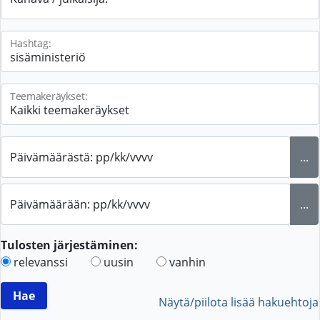
Hashtag:
Teemakeräykset:
Päivämäärästä: pp/kk/vvvv
...
Päivämäärään: pp/kk/vvvv
...
Tulosten järjestäminen:
relevanssi
uusin
vanhin
Näytä/piilota lisää hakuehtoja