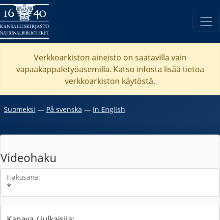
Verkkoarkiston aineisto on saatavilla vain
vapaakappaletyöasemilla. Katso
infosta
lisää tietoa
verkkoarkiston käytöstä.
Suomeksi
―
På svenska
―
In English
Videohaku
Hakusana:
Kanava / julkaisija: