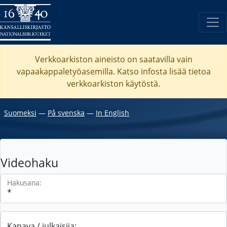
Verkkoarkiston aineisto on saatavilla vain
vapaakappaletyöasemilla. Katso
infosta
lisää tietoa
verkkoarkiston käytöstä.
Suomeksi
―
På svenska
―
In English
Videohaku
Hakusana:
Kanava / julkaisija: