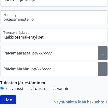
Hashtag:
Teemakeräykset:
Päivämäärästä: pp/kk/vvvv
...
Päivämäärään: pp/kk/vvvv
...
Tulosten järjestäminen:
relevanssi
uusin
vanhin
Näytä/piilota lisää hakuehtoja