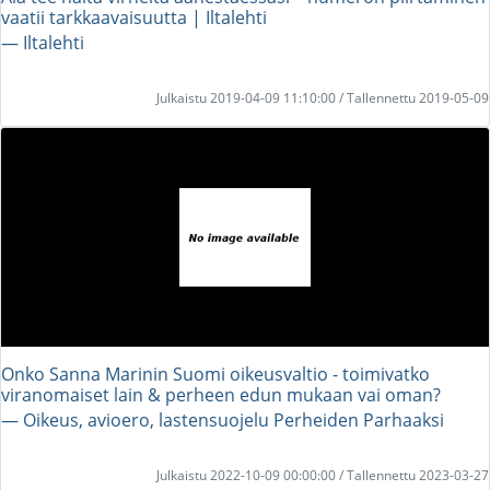
vaatii tarkkaavaisuutta | Iltalehti
― Iltalehti
Julkaistu 2019-04-09 11:10:00 / Tallennettu 2019-05-09
Onko Sanna Marinin Suomi oikeusvaltio - toimivatko
viranomaiset lain & perheen edun mukaan vai oman?
― Oikeus, avioero, lastensuojelu Perheiden Parhaaksi
Julkaistu 2022-10-09 00:00:00 / Tallennettu 2023-03-27