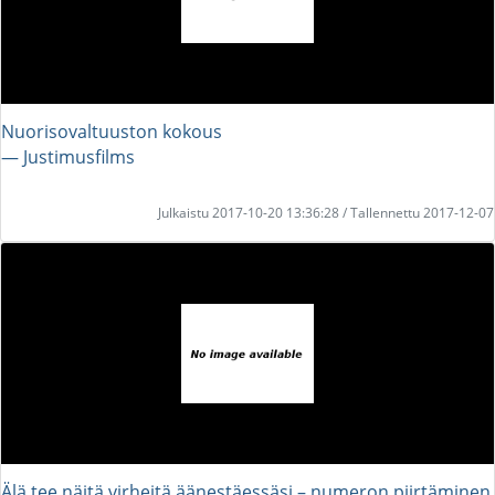
Nuorisovaltuuston kokous
― Justimusfilms
Julkaistu 2017-10-20 13:36:28 / Tallennettu 2017-12-07
Älä tee näitä virheitä äänestäessäsi – numeron piirtäminen