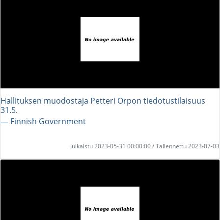
Hallituksen muodostaja Petteri Orpon tiedotustilaisuus
31.5.
― Finnish Government
Julkaistu 2023-05-31 00:00:00 / Tallennettu 2023-07-03