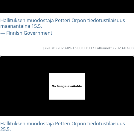
Hallituksen muodostaja Petteri Orpon tiedotustilaisuus
maanantaina 15.5.
― Finnish Government
Julkaistu 2023-05-15 00:00:00 / Tallennettu 2023-07-03
Hallituksen muodostaja Petteri Orpon tiedotustilaisuus
25.5.