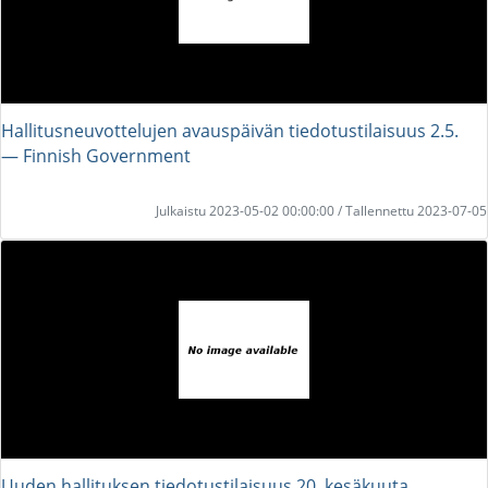
Hallitusneuvottelujen avauspäivän tiedotustilaisuus 2.5.
― Finnish Government
Julkaistu 2023-05-02 00:00:00 / Tallennettu 2023-07-05
Uuden hallituksen tiedotustilaisuus 20. kesäkuuta