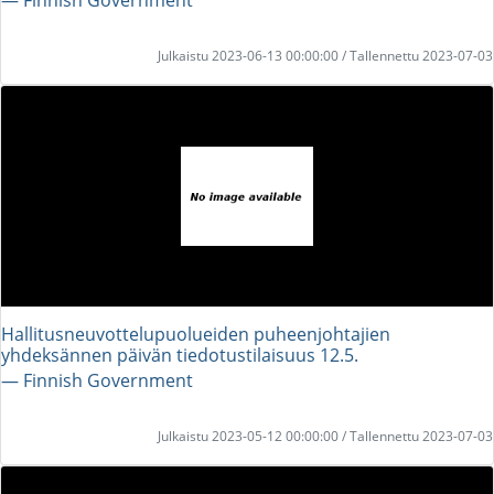
Julkaistu 2023-06-13 00:00:00 / Tallennettu 2023-07-03
Hallitusneuvottelupuolueiden puheenjohtajien
yhdeksännen päivän tiedotustilaisuus 12.5.
― Finnish Government
Julkaistu 2023-05-12 00:00:00 / Tallennettu 2023-07-03