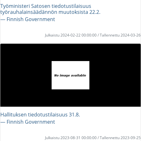
Työministeri Satosen tiedotustilaisuus
työrauhalainsäädännön muutoksista 22.2.
― Finnish Government
Julkaistu 2024-02-22 00:00:00 / Tallennettu 2024-03-26
Hallituksen tiedotustilaisuus 31.8.
― Finnish Government
Julkaistu 2023-08-31 00:00:00 / Tallennettu 2023-09-25