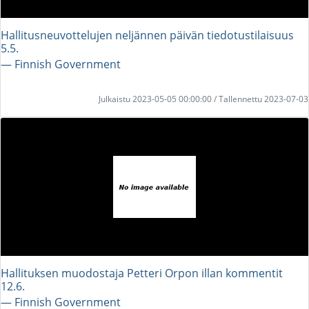
Hallitusneuvottelujen neljännen päivän tiedotustilaisuus
5.5.
― Finnish Government
Julkaistu 2023-05-05 00:00:00 / Tallennettu 2023-07-03
Hallituksen muodostaja Petteri Orpon illan kommentit
12.6.
― Finnish Government