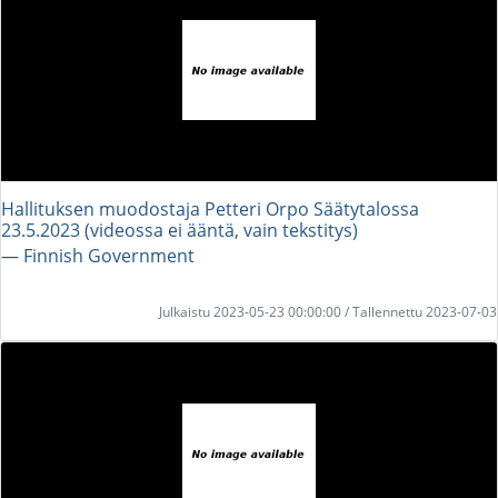
Hallituksen muodostaja Petteri Orpo Säätytalossa
23.5.2023 (videossa ei ääntä, vain tekstitys)
― Finnish Government
Julkaistu 2023-05-23 00:00:00 / Tallennettu 2023-07-03