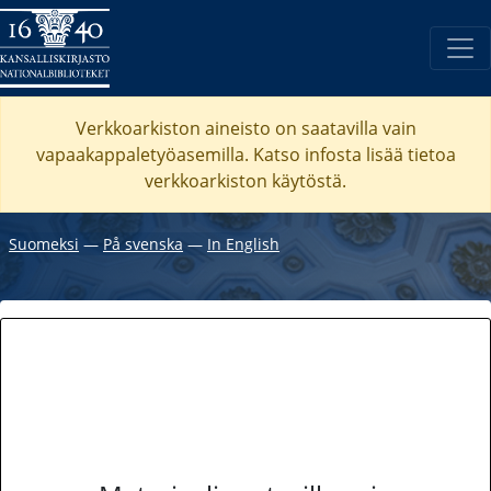
Verkkoarkiston aineisto on saatavilla vain
vapaakappaletyöasemilla. Katso
infosta
lisää tietoa
verkkoarkiston käytöstä.
Suomeksi
―
På svenska
―
In English