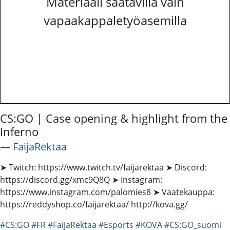
Materiaali saatavilla vain
vapaakappaletyöasemilla
CS:GO | Case opening & highlight from the
Inferno
―
FaijaRektaa
➤ Twitch: https://www.twitch.tv/faijarektaa ➤ Discord:
https://discord.gg/xmc9Q8Q ➤ Instagram:
https://www.instagram.com/palomies8 ➤ Vaatekauppa:
https://reddyshop.co/faijarektaa/ http://kova.gg/
#CS:GO
#FR
#FaijaRektaa
#Esports
#KOVA
#CS:GO_suomi