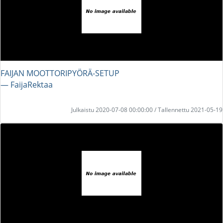
FAIJAN MOOTTORIPYÖRÄ-SETUP
― FaijaRektaa
Julkaistu 2020-07-08 00:00:00 / Tallennettu 2021-05-19