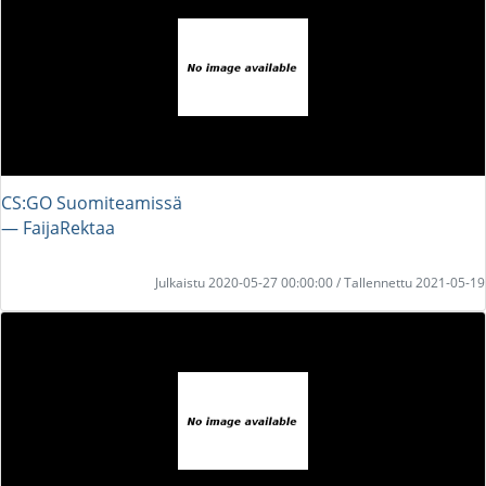
CS:GO Suomiteamissä
― FaijaRektaa
Julkaistu 2020-05-27 00:00:00 / Tallennettu 2021-05-19