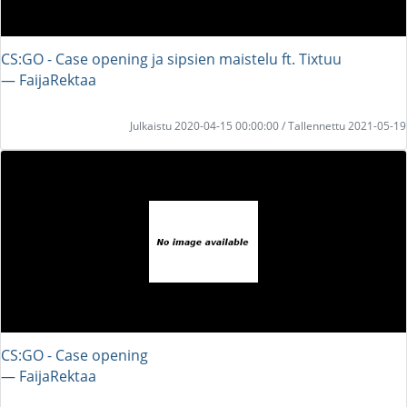
CS:GO - Case opening ja sipsien maistelu ft. Tixtuu
― FaijaRektaa
Julkaistu 2020-04-15 00:00:00 / Tallennettu 2021-05-19
CS:GO - Case opening
― FaijaRektaa