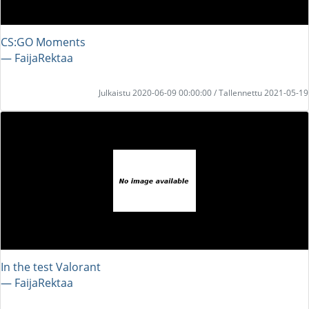
CS:GO Moments
― FaijaRektaa
Julkaistu 2020-06-09 00:00:00 / Tallennettu 2021-05-19
In the test Valorant
― FaijaRektaa