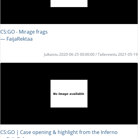
CS:GO - Mirage frags
― FaijaRektaa
Julkaistu 2020-06-25 00:00:00 / Tallennettu 2021-05-19
CS:GO | Case opening & highlight from the Inferno