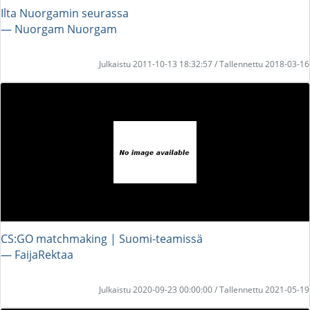
Ilta Nuorgamin seurassa
― Nuorgam Nuorgam
Julkaistu 2011-10-13 18:32:57 / Tallennettu 2018-03-16
CS:GO matchmaking | Suomi-teamissä
― FaijaRektaa
Julkaistu 2020-09-23 00:00:00 / Tallennettu 2021-05-19