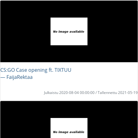
CS:GO Case opening ft. TIXTUU
― FaijaRektaa
Julkaistu 2020-08-04 00:00:00 / Tallennettu 2021-05-19