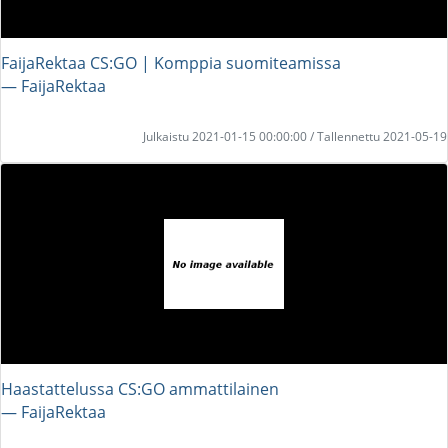
FaijaRektaa CS:GO | Komppia suomiteamissa
― FaijaRektaa
Julkaistu 2021-01-15 00:00:00 / Tallennettu 2021-05-19
Haastattelussa CS:GO ammattilainen
― FaijaRektaa