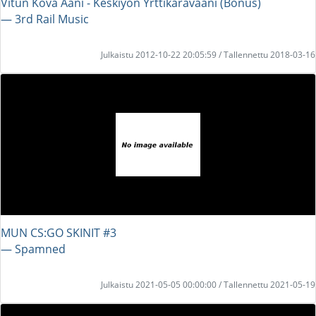
Vitun Kova Ääni - Keskiyön Yrttikaravaani (Bonus)
― 3rd Rail Music
Julkaistu 2012-10-22 20:05:59 / Tallennettu 2018-03-16
MUN CS:GO SKINIT #3
― Spamned
Julkaistu 2021-05-05 00:00:00 / Tallennettu 2021-05-19