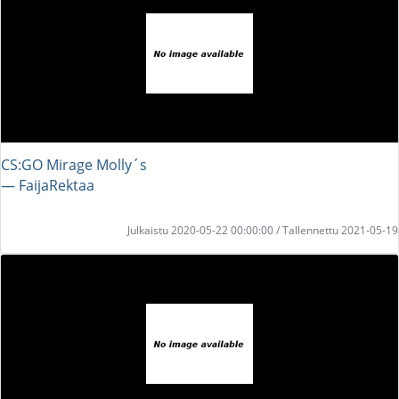
CS:GO Mirage Molly´s
― FaijaRektaa
Julkaistu 2020-05-22 00:00:00 / Tallennettu 2021-05-19