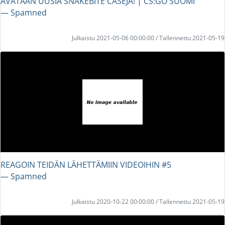
AVATAAN UUSIA SNAKEBITE CASEJA! | CS:GO SUOMI
― Spamned
Julkaistu 2021-05-06 00:00:00 / Tallennettu 2021-05-19
REAGOIN TEIDÄN LÄHETTÄMIIN VIDEOIHIN #5
― Spamned
Julkaistu 2020-10-22 00:00:00 / Tallennettu 2021-05-19