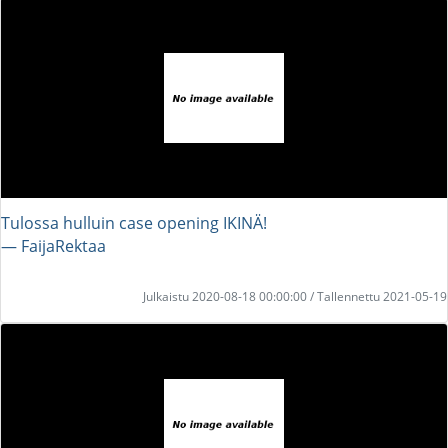
Tulossa hulluin case opening IKINÄ!
― FaijaRektaa
Julkaistu 2020-08-18 00:00:00 / Tallennettu 2021-05-19