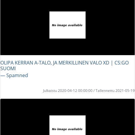
OLIPA KERRAN A-TALO, JA MERKILLINEN VALO XD | CS:GO
SUOMI
― Spamned
Julkaistu 2020-04-12 00:00:00 / Tallennettu 2021-05-19