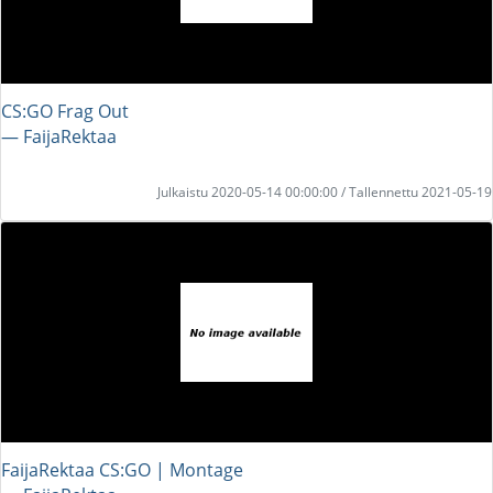
CS:GO Frag Out
― FaijaRektaa
Julkaistu 2020-05-14 00:00:00 / Tallennettu 2021-05-19
FaijaRektaa CS:GO | Montage