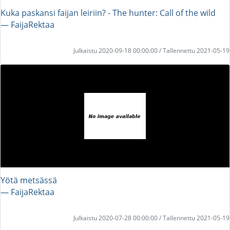
Kuka paskansi faijan leiriin? - The hunter: Call of the wild
― FaijaRektaa
Julkaistu 2020-09-18 00:00:00 / Tallennettu 2021-05-19
Yötä metsässä
― FaijaRektaa
Julkaistu 2020-07-28 00:00:00 / Tallennettu 2021-05-19