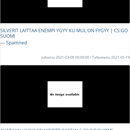
SILVERIT LAITTAA ENEMPI YGYY KU MUL ON FYGYY | CS:GO
SUOMI
― Spamned
Julkaistu 2021-03-08 00:00:00 / Tallennettu 2021-05-19