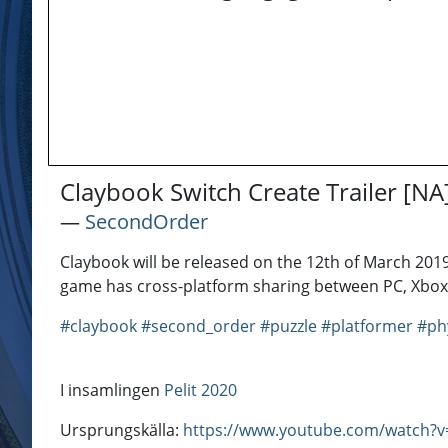
Claybook Switch Create Trailer [NA
―
SecondOrder
Claybook will be released on the 12th of March 2019
game has cross-platform sharing between PC, Xbox
#claybook
#second_order
#puzzle
#platformer
#ph
I insamlingen
Pelit 2020
Ursprungskälla:
https://www.youtube.com/watch?