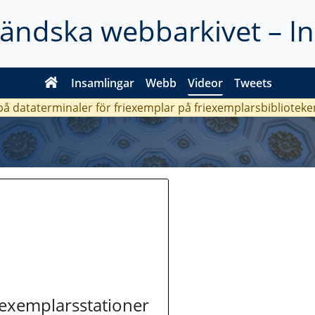
ländska webbarkivet – I
Insamlingar
Webb
Videor
Tweets
 på dataterminaler för friexemplar på friexemplarsbiblioteke
riexemplarsstationer