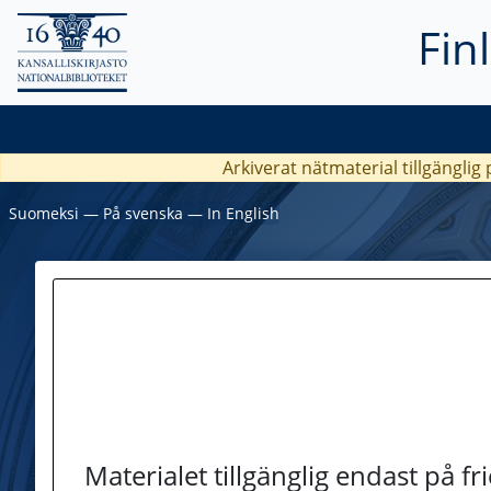
Fin
Arkiverat nätmaterial tillgänglig
Suomeksi
―
På svenska
―
In English
Materialet tillgänglig endast på f