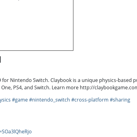
]
 for Nintendo Switch. Claybook is a unique physics-based pu
 One, PS4, and Switch. Learn more http://claybookgame.c
ysics
#game
#nintendo_switch
#cross-platform
#sharing
v=SOa3lQheRjo