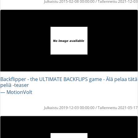
Julkaistu 2015-02-08 00:00:00 / Tallennettu 2021-12-03
Backflipper - the ULTIMATE BACKFLIPS game - Älä pelaa tätä
peliä -teaser
― MotionVolt
Julkaistu 2019-12-03 00:00:00 / Tallennettu 2021-05-17