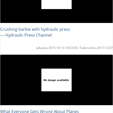
Crushing barbie with hydraulic press
― Hydraulic Press Channel
Julkaistu 2015-10-14 18:53:50 / Tallennettu 2017-12-07
What Everyone Gets Wrong About Planes