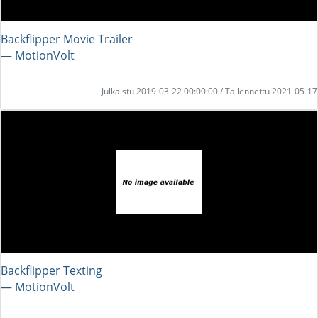
Backflipper Movie Trailer
― MotionVolt
Julkaistu 2019-03-22 00:00:00 / Tallennettu 2021-05-17
Backflipper Texting
― MotionVolt