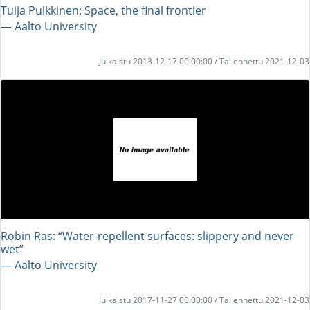
Tuija Pulkkinen: Space, the final frontier
― Aalto University
Julkaistu 2013-12-17 00:00:00 / Tallennettu 2021-12-03
Robin Ras: “Water-repellent surfaces: slippery and never
wet”
― Aalto University
Julkaistu 2017-11-27 00:00:00 / Tallennettu 2021-12-03