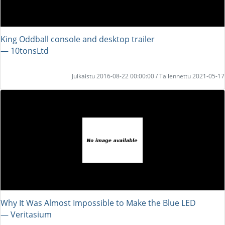
King Oddball console and desktop trailer
― 10tonsLtd
Julkaistu 2016-08-22 00:00:00 / Tallennettu 2021-05-17
Why It Was Almost Impossible to Make the Blue LED
― Veritasium