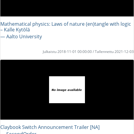
Mathematical physics: Laws of nature (en)tangle with logic
– Kalle Kytölä
― Aalto University
Julkaistu 2018-11-01 00:00:00 / Tallennettu 2021-12-03
Claybook Switch Announcement Trailer [NA]
― SecondOrder