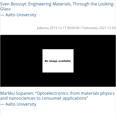
Sven Bossuyt: Engineering Materials, Through the Looking-
Glass
― Aalto University
Julkaistu 2013-12-17 00:00:00 / Tallennettu 2021-12-03
Markku Sopanen: “Optoelectronics: from materials physics
and nanosciences to consumer applications”
― Aalto University