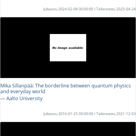
Julkaistu 2024-02-08 00:00:00 / Tallennettu 2025-04-24
Mika Sillanpää: The borderline between quantum physics
and everyday world
― Aalto University
Julkaistu 2016-01-25 00:00:00 / Tallennettu 2021-12-03