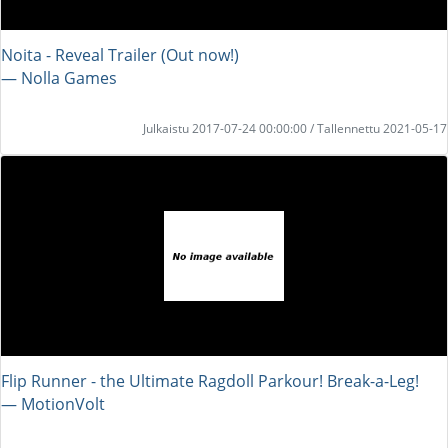
Noita - Reveal Trailer (Out now!)
― Nolla Games
Julkaistu 2017-07-24 00:00:00 / Tallennettu 2021-05-17
Flip Runner - the Ultimate Ragdoll Parkour! Break-a-Leg!
― MotionVolt