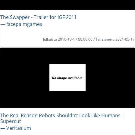
The Swapper - Trailer for IGF 2011
― facepalmgames
Julkaistu 2010-10-17 00:00:00 / Tallennettu 2021-05-17
The Real Reason Robots Shouldn’t Look Like Humans |
Supercut
― Veritasium