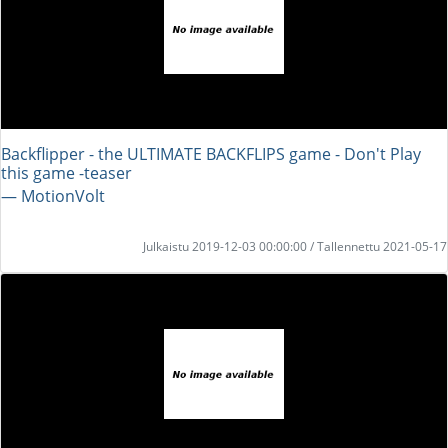
Backflipper - the ULTIMATE BACKFLIPS game - Don't Play
this game -teaser
― MotionVolt
Julkaistu 2019-12-03 00:00:00 / Tallennettu 2021-05-17