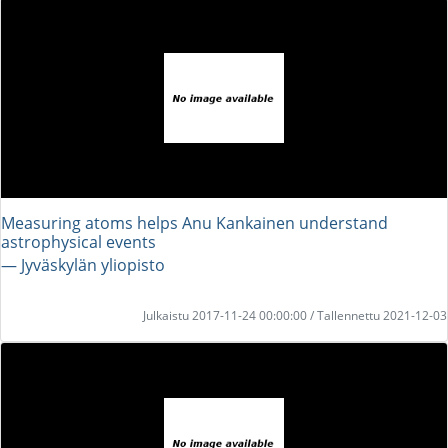
Measuring atoms helps Anu Kankainen understand
astrophysical events
― Jyväskylän yliopisto
Julkaistu 2017-11-24 00:00:00 / Tallennettu 2021-12-03