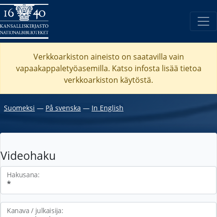
Verkkoarkiston aineisto on saatavilla vain
vapaakappaletyöasemilla. Katso
infosta
lisää tietoa
verkkoarkiston käytöstä.
Suomeksi
―
På svenska
―
In English
Videohaku
Hakusana:
Kanava / julkaisija: