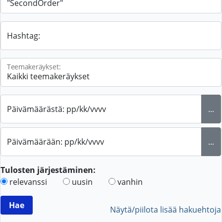
Hashtag:
Teemakeräykset:
Päivämäärästä: pp/kk/vvvv
...
Päivämäärään: pp/kk/vvvv
...
Tulosten järjestäminen:
relevanssi
uusin
vanhin
Näytä/piilota lisää hakuehtoja