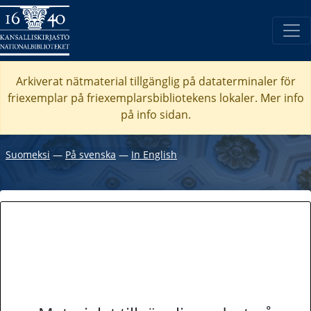
Arkiverat nätmaterial tillgänglig på dataterminaler för
friexemplar på friexemplarsbibliotekens lokaler. Mer info
på info sidan.
Suomeksi
―
På svenska
―
In English