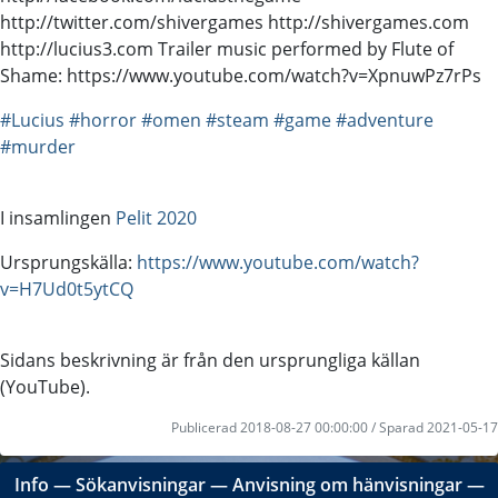
http://twitter.com/shivergames http://shivergames.com
http://lucius3.com Trailer music performed by Flute of
Shame: https://www.youtube.com/watch?v=XpnuwPz7rPs
#Lucius
#horror
#omen
#steam
#game
#adventure
#murder
I insamlingen
Pelit 2020
Ursprungskälla:
https://www.youtube.com/watch?
v=H7Ud0t5ytCQ
Sidans beskrivning är från den ursprungliga källan
(YouTube).
Publicerad 2018-08-27 00:00:00 / Sparad 2021-05-17
Info
―
Sökanvisningar
―
Anvisning om hänvisningar
―