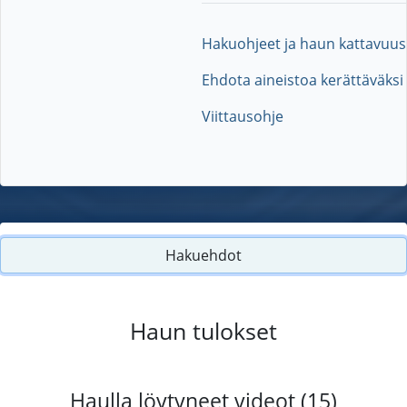
Hakuohjeet ja haun kattavuus
Ehdota aineistoa kerättäväksi
Viittausohje
Hakuehdot
Haun tulokset
Haulla löytyneet videot (15)