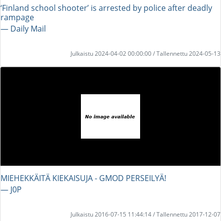
‘Finland school shooter’ is arrested by police after deadly
rampage
― Daily Mail
Julkaistu 2024-04-02 00:00:00 / Tallennettu 2024-05-13
MIEHEKKÄITÄ KIEKAISUJA - GMOD PERSEILYÄ!
― J0P
Julkaistu 2016-07-15 11:44:14 / Tallennettu 2017-12-07