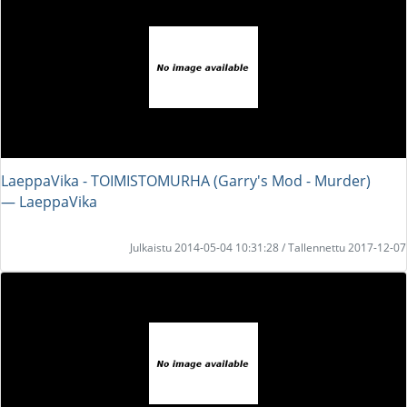
LaeppaVika - TOIMISTOMURHA (Garry's Mod - Murder)
― LaeppaVika
Julkaistu 2014-05-04 10:31:28 / Tallennettu 2017-12-07