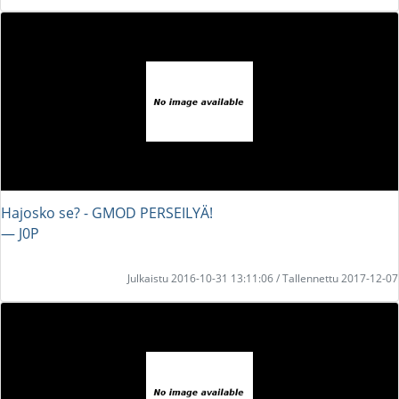
Hajosko se? - GMOD PERSEILYÄ!
― J0P
Julkaistu 2016-10-31 13:11:06 / Tallennettu 2017-12-07