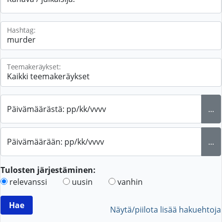
Hashtag:
Teemakeräykset:
Päivämäärästä: pp/kk/vvvv
...
Päivämäärään: pp/kk/vvvv
...
Tulosten järjestäminen:
relevanssi
uusin
vanhin
Näytä/piilota lisää hakuehtoja