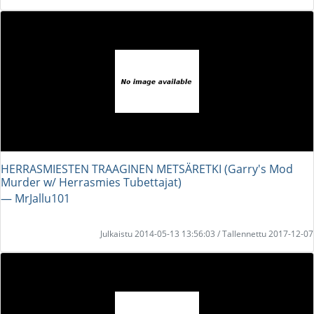
HERRASMIESTEN TRAAGINEN METSÄRETKI (Garry's Mod
Murder w/ Herrasmies Tubettajat)
― MrJallu101
Julkaistu 2014-05-13 13:56:03 / Tallennettu 2017-12-07