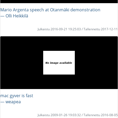
Mario Argenta speech at Otanmäki demonstration
― Olli Heikkilä
Julkaistu 2016-09-21 19:25:03 / Tallennettu 2017-12-11
mac gyver is fast
― weapea
Julkaistu 2009-01-26 19:03:32 / Tallennettu 2016-08-05