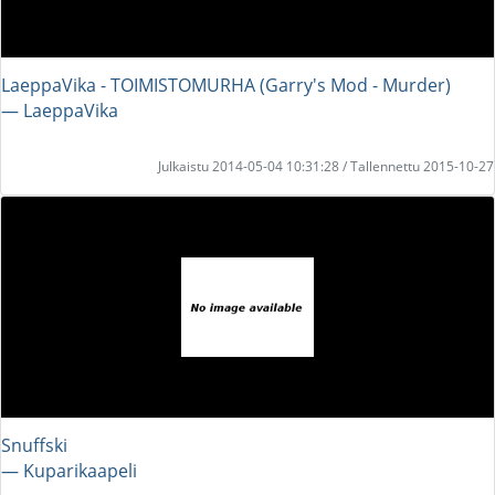
LaeppaVika - TOIMISTOMURHA (Garry's Mod - Murder)
― LaeppaVika
Julkaistu 2014-05-04 10:31:28 / Tallennettu 2015-10-27
Snuffski
― Kuparikaapeli