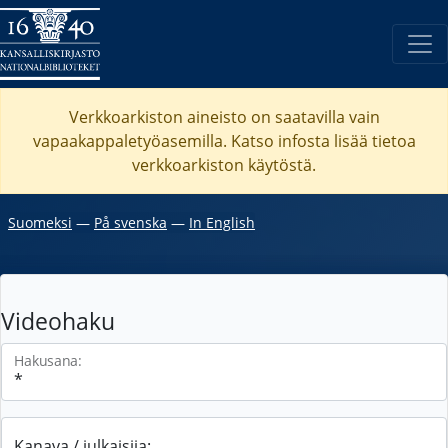
Verkkoarkiston aineisto on saatavilla vain
vapaakappaletyöasemilla. Katso
infosta
lisää tietoa
verkkoarkiston käytöstä.
Suomeksi
―
På svenska
―
In English
Videohaku
Hakusana:
Kanava / julkaisija: