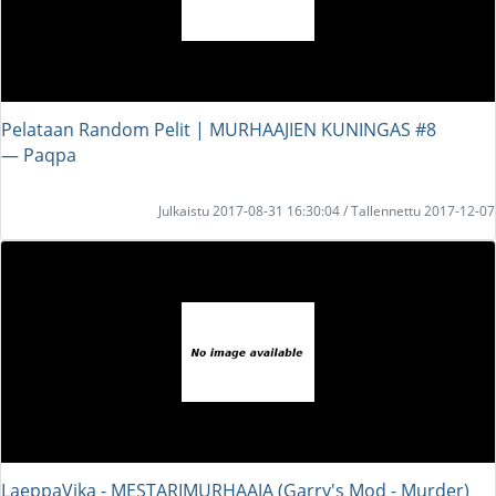
Pelataan Random Pelit | MURHAAJIEN KUNINGAS #8
― Paqpa
Julkaistu 2017-08-31 16:30:04 / Tallennettu 2017-12-07
LaeppaVika - MESTARIMURHAAJA (Garry's Mod - Murder)