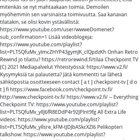
mitenkäs se nyt mahtaakaan toimia. Demoilen
myöhemmin sen varsinaista toimivuutta. Saa kanavan
tilatakin, se olisi kovin ystävällistä:
https://www.youtube.com/user/wwweDomenet?
sub_confirmation=1 Lisää videoblogeja:
https://www.youtube.com/playlist?
list=PLT5QfuMv_yImcZHYP43gymJK_clQpdzKh Onhan Retro
Rewind jo tilattu? https://retrorewind.fi/tilaa Checkpoint TV
(C) 2021 Mediapalvelut Yhteistyössä: https://www.v2.fi/
Kysymyksiä tai palautetta? Jätä kommentti tai lähetä
sähköpostia osoitteeseen contact [ a t ] checkpoint-tv [ d o
t ] fi https://www.facebook.com/checkpoint.tv.fi/
http://www.checkpoint-tv.fi/ https://www.v2.fi/ -- Everything
Checkpoint TV: https://www.youtube.com/playlist?
list=PLT5QfuMv_yIlJ6fR8EDdP4r92JPInt9fg All Extra Life
videos: https://www.youtube.com/playlist?
list=PLT5QfuMv_yIlsre_kFM-tJDJbASkcXZI6 Pelikopteri
talkshow: https://www.youtube.com/playlist?