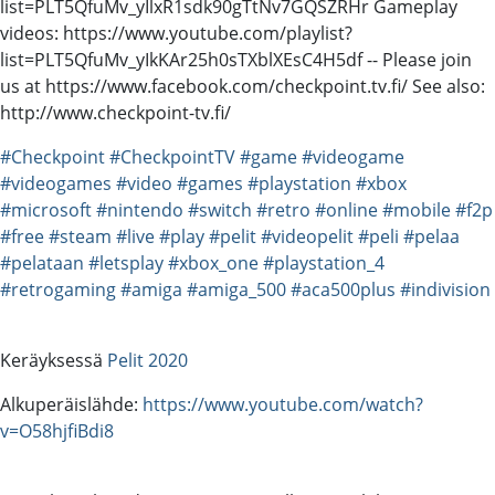
list=PLT5QfuMv_yIlxR1sdk90gTtNv7GQSZRHr Gameplay
videos: https://www.youtube.com/playlist?
list=PLT5QfuMv_yIkKAr25h0sTXblXEsC4H5df -- Please join
us at https://www.facebook.com/checkpoint.tv.fi/ See also:
http://www.checkpoint-tv.fi/
#Checkpoint
#CheckpointTV
#game
#videogame
#videogames
#video
#games
#playstation
#xbox
#microsoft
#nintendo
#switch
#retro
#online
#mobile
#f2p
#free
#steam
#live
#play
#pelit
#videopelit
#peli
#pelaa
#pelataan
#letsplay
#xbox_one
#playstation_4
#retrogaming
#amiga
#amiga_500
#aca500plus
#indivision
Keräyksessä
Pelit 2020
Alkuperäislähde:
https://www.youtube.com/watch?
v=O58hjfiBdi8