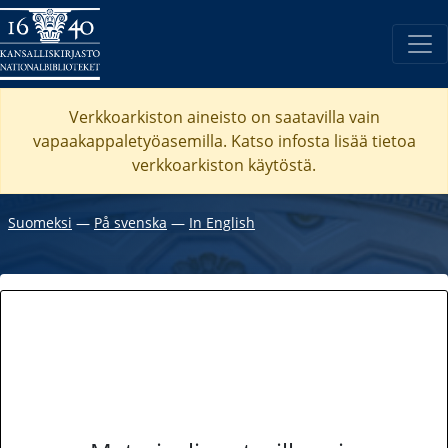
Verkkoarkiston aineisto on saatavilla vain
vapaakappaletyöasemilla. Katso
infosta
lisää tietoa
verkkoarkiston käytöstä.
Suomeksi
―
På svenska
―
In English