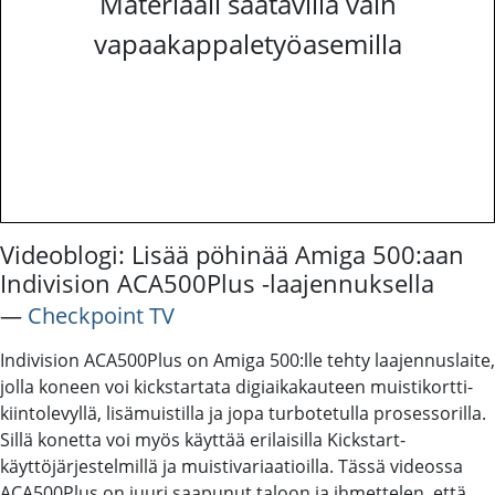
Materiaali saatavilla vain
vapaakappaletyöasemilla
Videoblogi: Lisää pöhinää Amiga 500:aan
Indivision ACA500Plus -laajennuksella
―
Checkpoint TV
Indivision ACA500Plus on Amiga 500:lle tehty laajennuslaite,
jolla koneen voi kickstartata digiaikakauteen muistikortti-
kiintolevyllä, lisämuistilla ja jopa turbotetulla prosessorilla.
Sillä konetta voi myös käyttää erilaisilla Kickstart-
käyttöjärjestelmillä ja muistivariaatioilla. Tässä videossa
ACA500Plus on juuri saapunut taloon ja ihmettelen, että