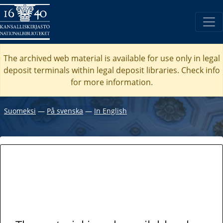
The archived web material is available for use only in legal
deposit terminals within legal deposit libraries. Check
info
for more information.
Suomeksi
―
På svenska
―
In English