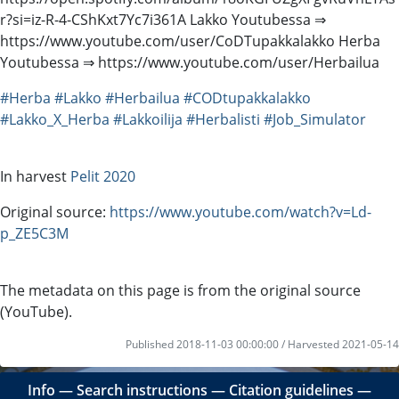
r?si=iz-R-4-CShKxt7Yc7i361A Lakko Youtubessa ⇒
https://www.youtube.com/user/CoDTupakkalakko Herba
Youtubessa ⇒ https://www.youtube.com/user/Herbailua
#Herba
#Lakko
#Herbailua
#CODtupakkalakko
#Lakko_X_Herba
#Lakkoilija
#Herbalisti
#Job_Simulator
In harvest
Pelit 2020
Original source:
https://www.youtube.com/watch?v=Ld-
p_ZE5C3M
The metadata on this page is from the original source
(YouTube).
Published 2018-11-03 00:00:00 / Harvested 2021-05-14
Info
―
Search instructions
―
Citation guidelines
―