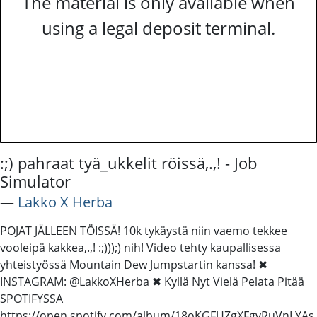
The material is only available when
using a legal deposit terminal.
:;) pahraat tyä_ukkelit röissä,.,! - Job
Simulator
―
Lakko X Herba
POJAT JÄLLEEN TÖISSÄ! 10k tykäystä niin vaemo tekkee
vooleipä kakkea,.,! :;)));) nih! Video tehty kaupallisessa
yhteistyössä Mountain Dew Jumpstartin kanssa! ✖
INSTAGRAM: @LakkoXHerba ✖ Kyllä Nyt Vielä Pelata Pitää
SPOTIFYSSA
https://open.spotify.com/album/18oKGFUZgXFgvRuVnLYAs