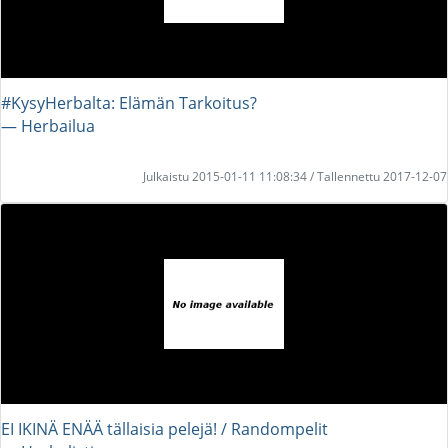
#KysyHerbalta: Elämän Tarkoitus?
― Herbailua
Julkaistu 2015-01-11 11:08:34 / Tallennettu 2017-12-07
EI IKINÄ ENÄÄ tällaisia pelejä! / Randompelit