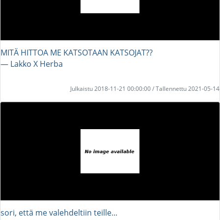
MITÄ HITTOA ME KATSOTAAN KATSOJAT??
― Lakko X Herba
Julkaistu 2018-11-21 00:00:00 / Tallennettu 2021-05-14
sori, että me valehdeltiin teille...