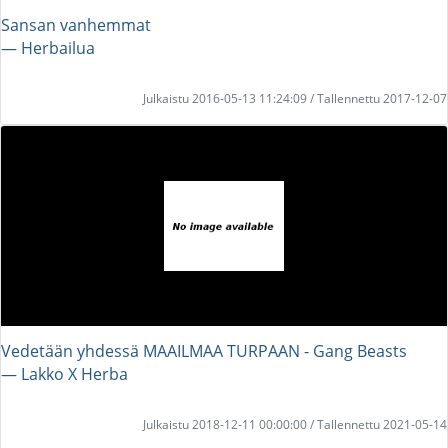
Sansan vanhemmat
― Herbailua
Julkaistu 2016-05-13 11:24:09 / Tallennettu 2017-12-07
Vedetään yhdessä MAAILMAA TURPAAN - Gang Beasts
― Lakko X Herba
Julkaistu 2018-12-11 00:00:00 / Tallennettu 2021-05-14