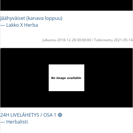
Jäähyväiset (kanava loppuu)
― Lakko X Herba
Julkaistu 2018-12-28 00:00:00 / Tallennettu 2021-05-14
24H LIVELÄHETYS / OSA 1 🔴
― Herbalisti