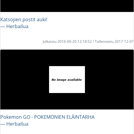
Katsojien postit auki!
― Herbailua
Julkaistu 2016-06-20 12:18:52 / Tallennettu 2017-12-07
Pokemon GO - POKEMONIEN ELÄINTARHA
― Herbailua