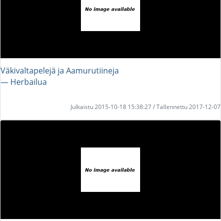
Väkivaltapelejä ja Aamurutiineja
― Herbailua
Julkaistu 2015-10-18 15:38:27 / Tallennettu 2017-12-07