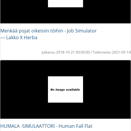
Menkää pojat oikeisiin töihin - Job Simulator
― Lakko X Herba
Julkaistu 2018-10-21 00:00:00 / Tallennettu 2021-05-14
HUMALA -SIMULAATTORI - Human Fall Flat