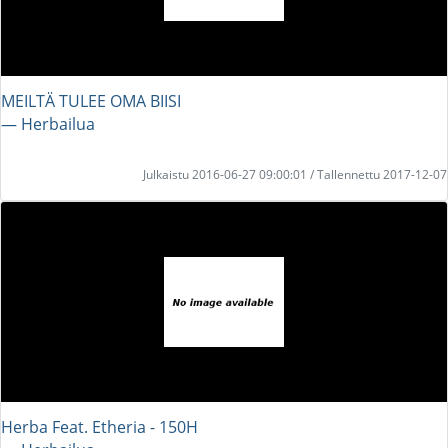
MEILTÄ TULEE OMA BIISI
― Herbailua
Julkaistu 2016-06-27 09:00:01 / Tallennettu 2017-12-07
Herba Feat. Etheria - 150H