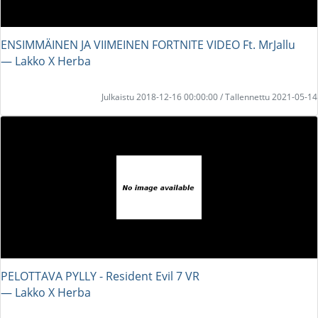
ENSIMMÄINEN JA VIIMEINEN FORTNITE VIDEO Ft. MrJallu
― Lakko X Herba
Julkaistu 2018-12-16 00:00:00 / Tallennettu 2021-05-14
PELOTTAVA PYLLY - Resident Evil 7 VR
― Lakko X Herba