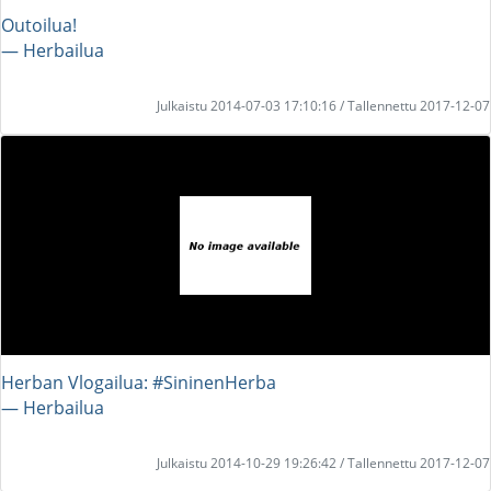
Outoilua!
― Herbailua
Julkaistu 2014-07-03 17:10:16 / Tallennettu 2017-12-07
Herban Vlogailua: #SininenHerba
― Herbailua
Julkaistu 2014-10-29 19:26:42 / Tallennettu 2017-12-07