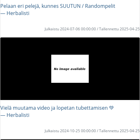
Pelaan eri pelejä, kunnes SUUTUN / Randompelit
― Herbalisti
Julkaistu 2024-07-06 00:00:00 / Tallennettu 2025-04-25
Vielä muutama video ja lopetan tubettamisen 💚
― Herbalisti
Julkaistu 2024-10-25 00:00:00 / Tallennettu 2025-04-25