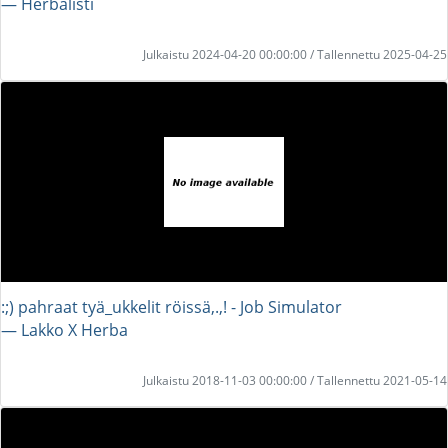
― Herbalisti
Julkaistu 2024-04-20 00:00:00 / Tallennettu 2025-04-25
:;) pahraat tyä_ukkelit röissä,.,! - Job Simulator
― Lakko X Herba
Julkaistu 2018-11-03 00:00:00 / Tallennettu 2021-05-14