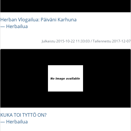
Herban Vlogailua: Päiväni Karhuna
― Herbailua
Julkaistu 2015-10-22 11:33:03 / Tallennettu 2017-12-07
KUKA TOI TYTTÖ ON?
― Herbailua