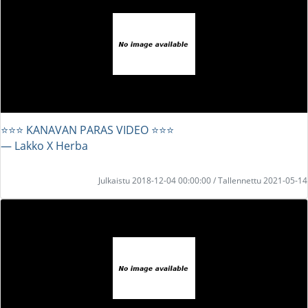
⭐⭐⭐ KANAVAN PARAS VIDEO ⭐⭐⭐
― Lakko X Herba
Julkaistu 2018-12-04 00:00:00 / Tallennettu 2021-05-14