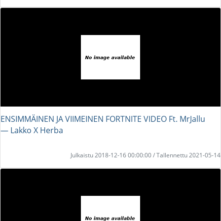
ENSIMMÄINEN JA VIIMEINEN FORTNITE VIDEO Ft. MrJallu
― Lakko X Herba
Julkaistu 2018-12-16 00:00:00 / Tallennettu 2021-05-14