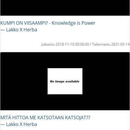
KUMPI ON VIISAAMPI? - Knowledge is Power
― Lakko X Herba
Julkaistu 2018-11-10 00:00:00 / Tallennettu 2021-05-14
MITÄ HITTOA ME KATSOTAAN KATSOJAT??
― Lakko X Herba