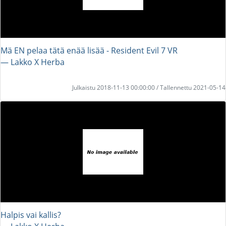
Mä EN pelaa tätä enää lisää - Resident Evil 7 VR
― Lakko X Herba
Julkaistu 2018-11-13 00:00:00 / Tallennettu 2021-05-14
Halpis vai kallis?