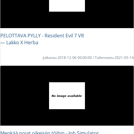
PELOTTAVA PYLLY - Resident Evil 7 VR
― Lakko X Herba
Julkaistu 2018-12-06 00:00:00 / Tallennettu 2021-05-14
Menkää pojat oikeisiin töihin - Job Simulator