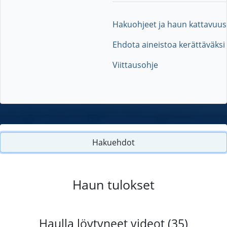
Hakuohjeet ja haun kattavuus
Ehdota aineistoa kerättäväksi
Viittausohje
Hakuehdot
Haun tulokset
Haulla löytyneet videot (35)