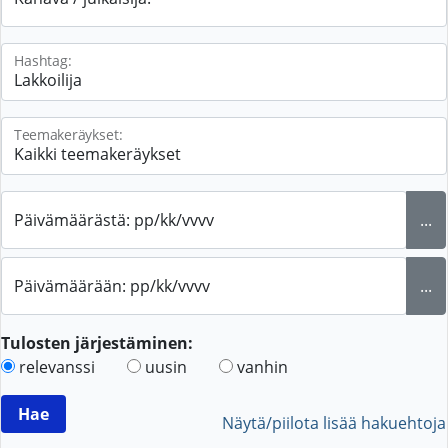
Hashtag:
Teemakeräykset:
Päivämäärästä: pp/kk/vvvv
...
Päivämäärään: pp/kk/vvvv
...
Tulosten järjestäminen:
relevanssi
uusin
vanhin
Näytä/piilota lisää hakuehtoja