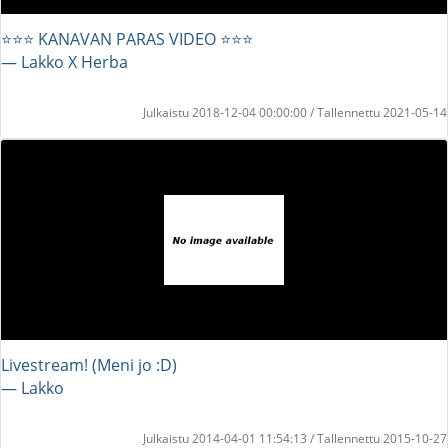
⭐⭐⭐ KANAVAN PARAS VIDEO ⭐⭐⭐
― Lakko X Herba
Julkaistu 2018-12-04 00:00:00 / Tallennettu 2021-05-14
Livestream! (Meni jo :D)
― Lakko
Julkaistu 2014-04-01 11:54:13 / Tallennettu 2015-10-27