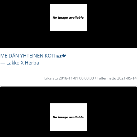
MEIDÄN YHTEINEN KOTI 🏡🍁
― Lakko X Herba
Julkaistu 2018-11-01 00:00:00 / Tallennettu 2021-05-14