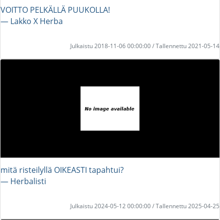
VOITTO PELKÄLLÄ PUUKOLLA!
― Lakko X Herba
Julkaistu 2018-11-06 00:00:00 / Tallennettu 2021-05-14
mitä risteilyllä OIKEASTI tapahtui?
― Herbalisti
Julkaistu 2024-05-12 00:00:00 / Tallennettu 2025-04-25