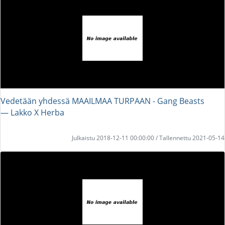
Vedetään yhdessä MAAILMAA TURPAAN - Gang Beasts
― Lakko X Herba
Julkaistu 2018-12-11 00:00:00 / Tallennettu 2021-05-14