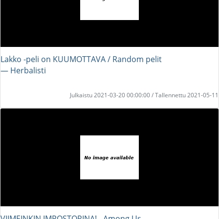
Lakko -peli on KUUMOTTAVA / Random pelit
― Herbalisti
Julkaistu 2021-03-20 00:00:00 / Tallennettu 2021-05-11
VIIMEINKIN IMPOSTORINA! - Among Us