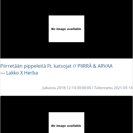
Piirretään pippeleitä Ft. katsojat // PIIRRÄ & ARVAA
― Lakko X Herba
Julkaistu 2018-12-14 00:00:00 / Tallennettu 2021-05-14