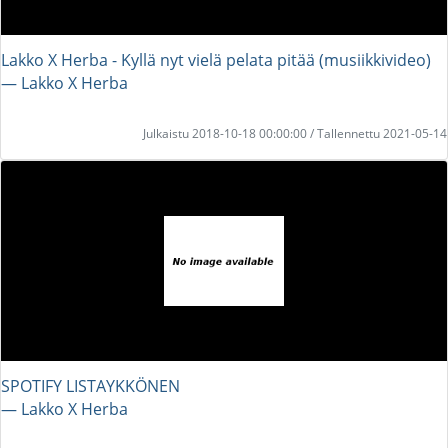
Lakko X Herba - Kyllä nyt vielä pelata pitää (musiikkivideo)
― Lakko X Herba
Julkaistu 2018-10-18 00:00:00 / Tallennettu 2021-05-14
SPOTIFY LISTAYKKÖNEN
― Lakko X Herba