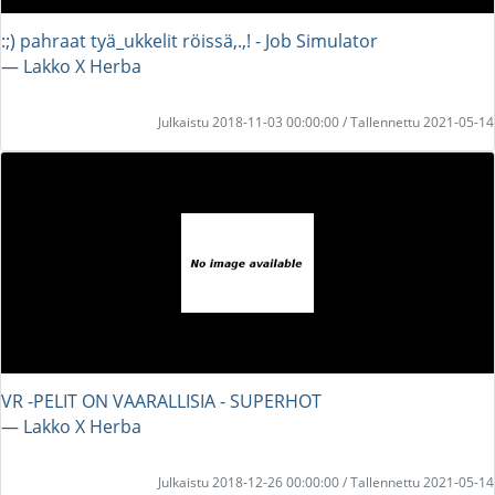
:;) pahraat tyä_ukkelit röissä,.,! - Job Simulator
― Lakko X Herba
Julkaistu 2018-11-03 00:00:00 / Tallennettu 2021-05-14
VR -PELIT ON VAARALLISIA - SUPERHOT
― Lakko X Herba
Julkaistu 2018-12-26 00:00:00 / Tallennettu 2021-05-14