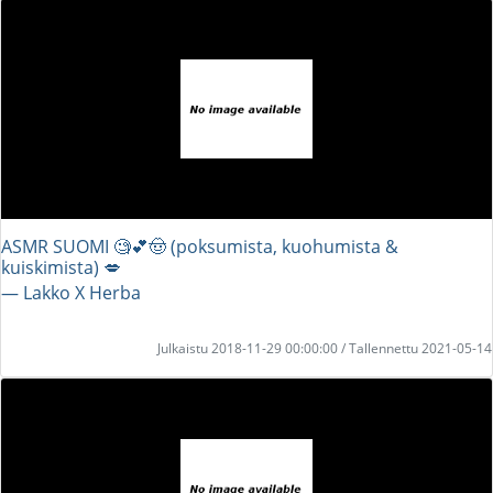
ASMR SUOMI 🧐💕🤠 (poksumista, kuohumista &
kuiskimista) 💋
― Lakko X Herba
Julkaistu 2018-11-29 00:00:00 / Tallennettu 2021-05-14