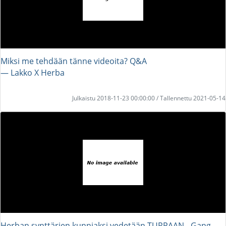
Miksi me tehdään tänne videoita? Q&A
― Lakko X Herba
Julkaistu 2018-11-23 00:00:00 / Tallennettu 2021-05-14
Herban synttärien kunniaksi vedetään TURPAAN - Gang