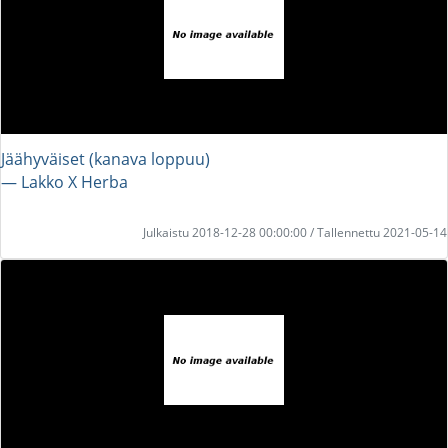
Jäähyväiset (kanava loppuu)
― Lakko X Herba
Julkaistu 2018-12-28 00:00:00 / Tallennettu 2021-05-14