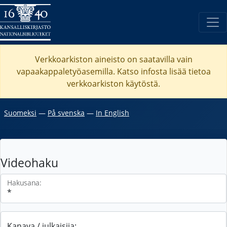
Verkkoarkiston aineisto on saatavilla vain
vapaakappaletyöasemilla. Katso
infosta
lisää tietoa
verkkoarkiston käytöstä.
Suomeksi
―
På svenska
―
In English
Videohaku
Hakusana:
Kanava / julkaisija: