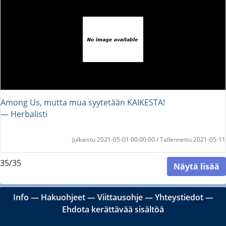
Among Us, mutta mua syytetään KAIKESTA!
― Herbalisti
Julkaistu 2021-05-01 00:00:00 / Tallennettu 2021-05-11
35/35
Näytä lisää
Info
―
Hakuohjeet
―
Viittausohje
―
Yhteystiedot
―
Ehdota kerättävää sisältöä