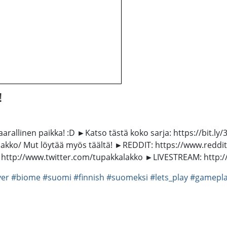
!
a vaarallinen paikka! :D ►Katso tästä koko sarja: https://bit.
/lakko/ Mut löytää myös täältä! ►REDDIT: https://www.redd
http://www.twitter.com/tupakkalakko ►LIVESTREAM: http://w
ver
#biome
#suomi
#finnish
#suomeksi
#lets_play
#gamepl