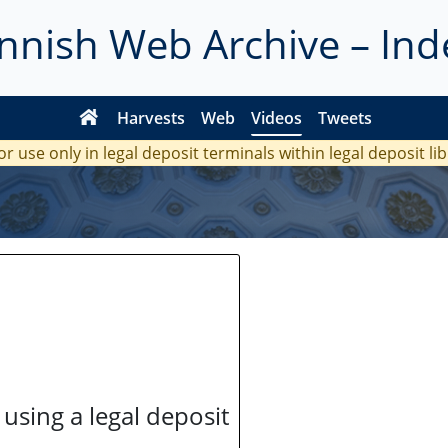
innish Web Archive – Ind
Harvests
Web
Videos
Tweets
or use only in legal deposit terminals within legal deposit li
 using a legal deposit