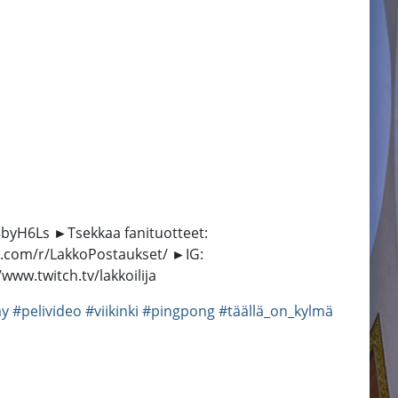
ly/3byH6Ls ►Tsekkaa fanituotteet:
it.com/r/LakkoPostaukset/ ►IG:
ww.twitch.tv/lakkoilija
ay
#pelivideo
#viikinki
#pingpong
#täällä_on_kylmä