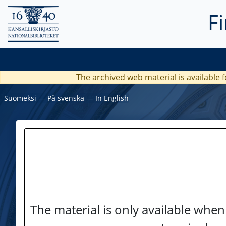
F
The archived web material is available f
Suomeksi
―
På svenska
―
In English
The material is only available when