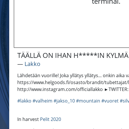
terminal.
TÄÄLLÄ ON IHAN H*****IN KYLMÄ
―
Lakko
Lähdetään vuorille! Joka yllätys yllätys... onkin aik
https://www.helgoods.fi/osasto/brandit/tubettajat
http://www.instagram.com/officiallakko ►TWITTER: 
#lakko
#valheim
#jakso_10
#mountain
#vuoret
#sil
In harvest
Pelit 2020