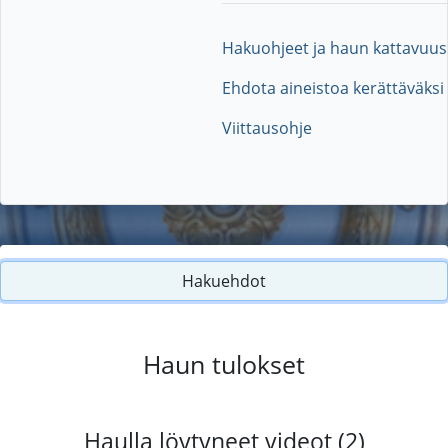
Hakuohjeet ja haun kattavuus
Ehdota aineistoa kerättäväksi
Viittausohje
Hakuehdot
Haun tulokset
Haulla löytyneet videot (2)