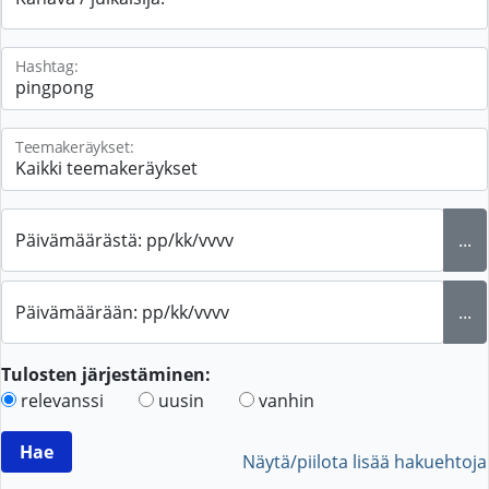
Hashtag:
Teemakeräykset:
Päivämäärästä: pp/kk/vvvv
...
Päivämäärään: pp/kk/vvvv
...
Tulosten järjestäminen:
relevanssi
uusin
vanhin
Näytä/piilota lisää hakuehtoja