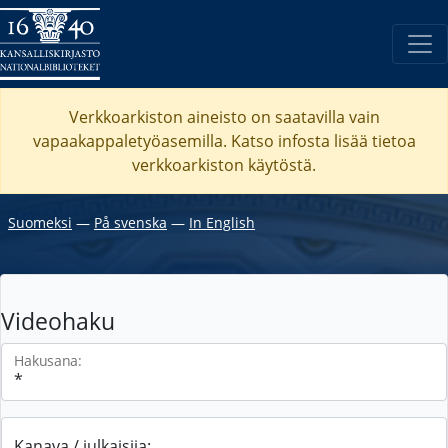
Verkkoarkiston aineisto on saatavilla vain
vapaakappaletyöasemilla. Katso
infosta
lisää tietoa
verkkoarkiston käytöstä.
Suomeksi
―
På svenska
―
In English
Videohaku
Hakusana:
Kanava / julkaisija: