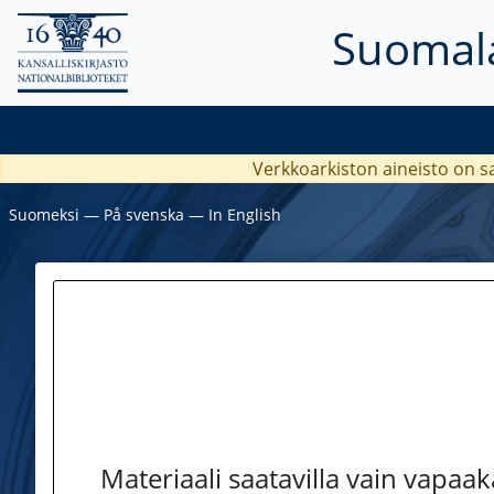
Suomala
Verkkoarkiston aineisto on s
Suomeksi
―
På svenska
―
In English
Materiaali saatavilla vain vapaa