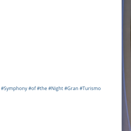
#Symphony
#of
#the
#Night
#Gran
#Turismo