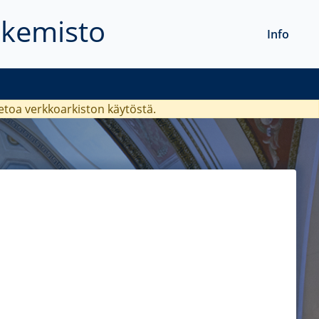
akemisto
Info
ietoa verkkoarkiston käytöstä.