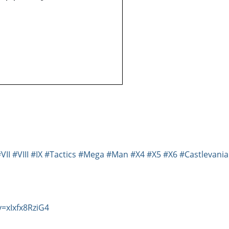
VII
#VIII
#IX
#Tactics
#Mega
#Man
#X4
#X5
#X6
#Castlevania
=xIxfx8RziG4