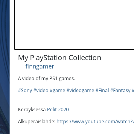
My PlayStation Collection
―
finngamer
A video of my PS1 games.
#Sony
#video
#game
#videogame
#Final
#Fantasy
#
Keräyksessä
Pelit 2020
Alkuperäislähde:
https://www.youtube.com/watch?v