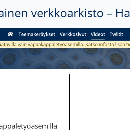
inen verkkoarkisto – H
Teemakeräykset
Verkkosivut
Videot
Twiitit
aatavilla vain vapaakappaletyöasemilla. Katso
infosta
lisää t
kappaletyöasemilla