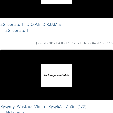
2Greenstuff - D.O.P.E. D.R.U.M.S
― 2Greenstuff
Julkaistu 2017-04-08 17:03:29 / Tallennettu 2018-03-16
Kysymys/Vastaus Video - Kysykää tähän! [1/2]
― MrTuomo