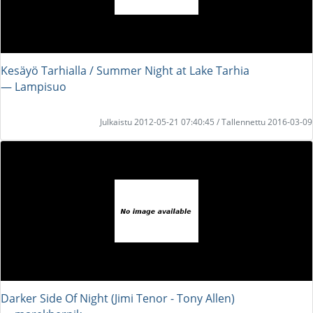
Kesäyö Tarhialla / Summer Night at Lake Tarhia
― Lampisuo
Julkaistu 2012-05-21 07:40:45 / Tallennettu 2016-03-09
Darker Side Of Night (Jimi Tenor - Tony Allen)