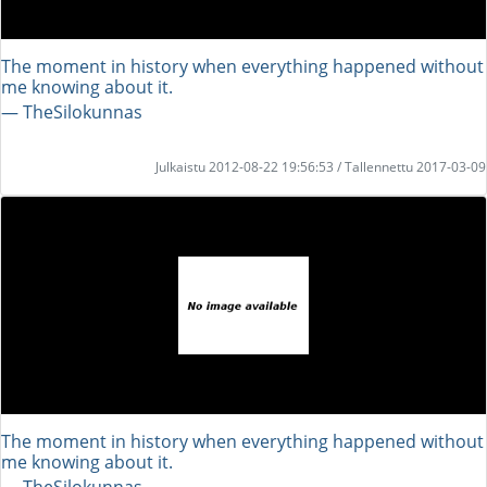
The moment in history when everything happened without
me knowing about it.
― TheSilokunnas
Julkaistu 2012-08-22 19:56:53 / Tallennettu 2017-03-09
The moment in history when everything happened without
me knowing about it.
― TheSilokunnas