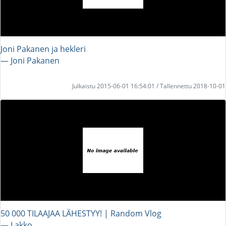
Joni Pakanen ja hekleri
― Joni Pakanen
Julkaistu 2015-06-01 16:54:01 / Tallennettu 2018-10-01
50 000 TILAAJAA LÄHESTYY! | Random Vlog
― Lakko