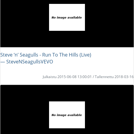
Steve ‘n’ Seagulls - Run To The Hills (Live)
― SteveNSeagullsVEVO
Julkaistu 2015-06-08 13:00:01 / Tallennettu 2018-03-16