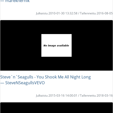
― marekhernik
Julkaistu 2010-01-30 13:32:58 / Tallennettu 2016-08-05
Steve`n`Seagulls - You Shook Me All Night Long
― SteveNSeagullsVEVO
Julkaistu 2015-03-16 14:00:01 / Tallennettu 2018-03-16