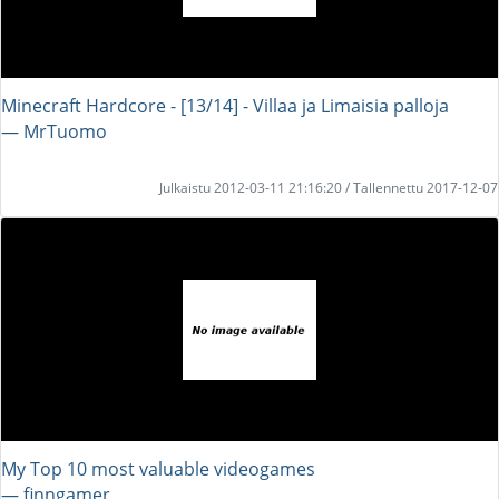
Minecraft Hardcore - [13/14] - Villaa ja Limaisia palloja
― MrTuomo
Julkaistu 2012-03-11 21:16:20 / Tallennettu 2017-12-07
My Top 10 most valuable videogames
― finngamer