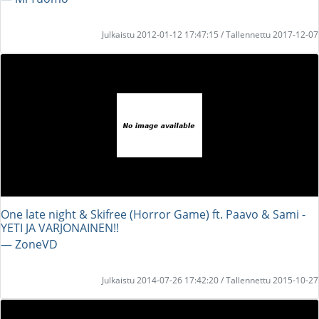
Julkaistu 2012-01-12 17:47:15 / Tallennettu 2017-12-07
One late night & Skifree (Horror Game) ft. Paavo & Sami -
YETI JA VARJONAINEN!!
― ZoneVD
Julkaistu 2014-07-26 17:42:20 / Tallennettu 2015-10-27