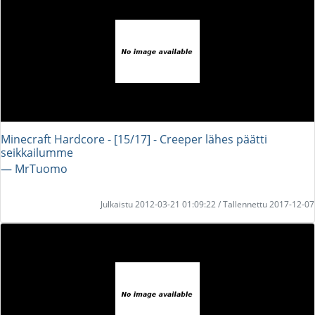
Minecraft Hardcore - [15/17] - Creeper lähes päätti
seikkailumme
― MrTuomo
Julkaistu 2012-03-21 01:09:22 / Tallennettu 2017-12-07