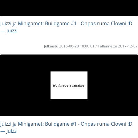
Juizzi ja Minigamet: Buildgame #1 - Onpas ruma Clowni :D
― Juizzi
Julkaistu 2015-06-28 10:00:01 / Tallennettu 2017-12-07
Juizzi ja Minigamet: Buildgame #1 - Onpas ruma Clowni :D
― Juizzi