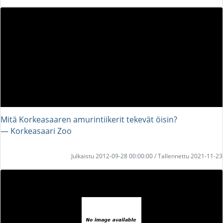
Mitä Korkeasaaren amurintiikerit tekevät öisin?
― Korkeasaari Zoo
Julkaistu 2012-09-28 00:00:00 / Tallennettu 2021-11-23