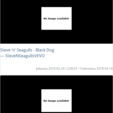
Steve ‘n’ Seagulls - Black Dog
― SteveNSeagullsVEVO
Julkaistu 2016-02-24 12:00:01 / Tallennettu 2018-03-16