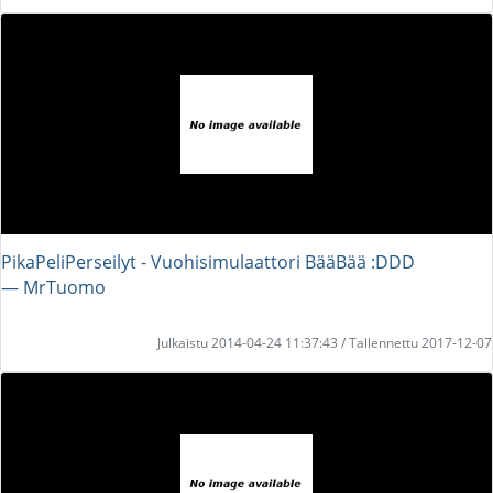
PikaPeliPerseilyt - Vuohisimulaattori BääBää :DDD
― MrTuomo
Julkaistu 2014-04-24 11:37:43 / Tallennettu 2017-12-07