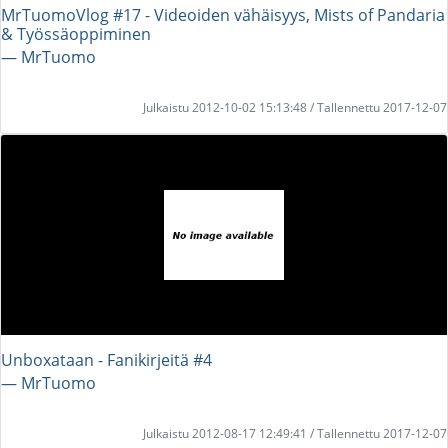
MrTuomoVlog #17 - Videoiden vähäisyys, Mists of Pandaria
& Työssäoppiminen
― MrTuomo
Julkaistu 2012-10-02 15:13:48 / Tallennettu 2017-12-07
Unboxataan - Fanikirjeitä #4
― MrTuomo
Julkaistu 2012-08-17 12:49:41 / Tallennettu 2017-12-07