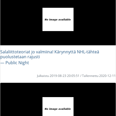
Salaliittoteoriat jo valmiina! Kärynnyttä NHL-tähteä
puolustetaan rajusti
― Public Night
Julkaistu 2019-08-23 20:05:51 / Tallennettu 2020-12-11