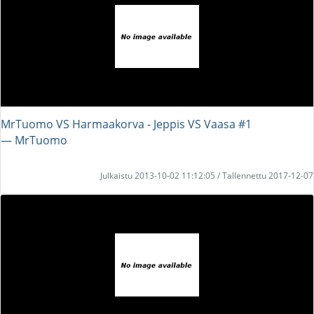
MrTuomo VS Harmaakorva - Jeppis VS Vaasa #1
― MrTuomo
Julkaistu 2013-10-02 11:12:05 / Tallennettu 2017-12-07