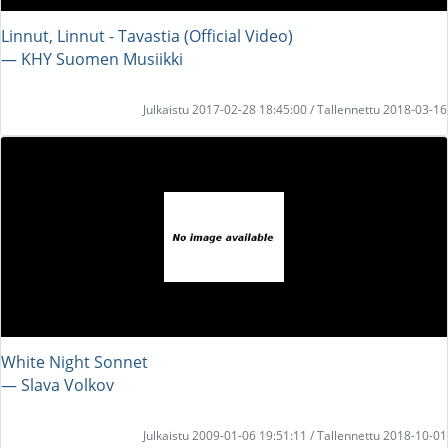
Linnut, Linnut - Tavastia (Official Video)
― KHY Suomen Musiikki
Julkaistu 2017-02-28 18:45:00 / Tallennettu 2018-03-16
White Night Sonnet
― Slava Volkov
Julkaistu 2009-01-06 19:51:11 / Tallennettu 2018-10-01