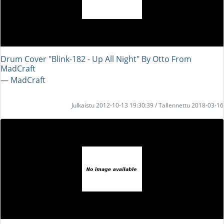
Drum Cover "Blink-182 - Up All Night" By Otto From
MadCraft
― MadCraft
Julkaistu 2012-10-13 19:30:39 / Tallennettu 2018-03-16