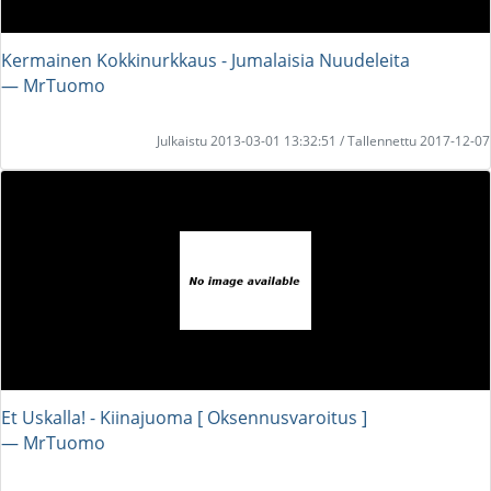
Kermainen Kokkinurkkaus - Jumalaisia Nuudeleita
― MrTuomo
Julkaistu 2013-03-01 13:32:51 / Tallennettu 2017-12-07
Et Uskalla! - Kiinajuoma [ Oksennusvaroitus ]
― MrTuomo