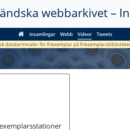
ländska webbarkivet – I
Insamlingar
Webb
Videor
Tweets
 på dataterminaler för friexemplar på friexemplarsbiblioteke
riexemplarsstationer