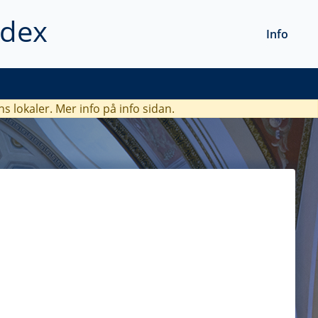
ndex
Info
ns lokaler. Mer info
på info sidan.