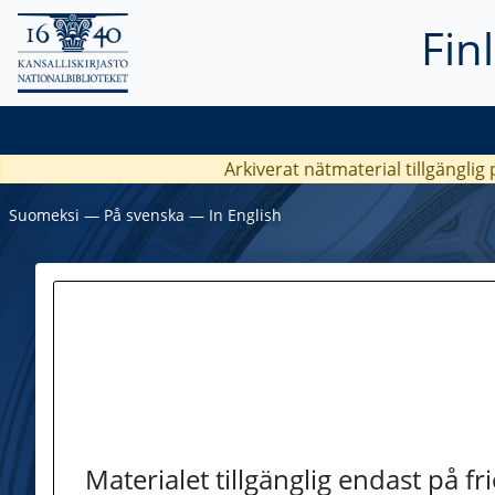
Fin
Arkiverat nätmaterial tillgänglig
Suomeksi
―
På svenska
―
In English
Materialet tillgänglig endast på f