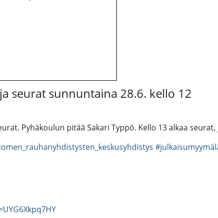
ja seurat sunnuntaina 28.6. kello 12
seurat. Pyhäkoulun pitää Sakari Typpö. Kello 13 alkaa seura
omen_rauhanyhdistysten_keskusyhdistys
#julkaisumyymäl
?v=UYG6Xkpq7HY