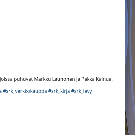
t, joissa puhuvat Markku Launonen ja Pekka Kainua.
ä
#srk_verkkokauppa
#srk_kirja
#srk_levy