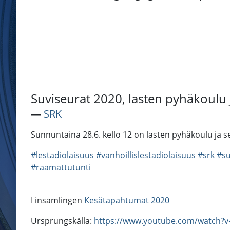
Suviseurat 2020, lasten pyhäkoulu 
―
SRK
Sunnuntaina 28.6. kello 12 on lasten pyhäkoulu ja 
#lestadiolaisuus
#vanhoillislestadiolaisuus
#srk
#su
#raamattutunti
I insamlingen
Kesätapahtumat 2020
Ursprungskälla:
https://www.youtube.com/watch