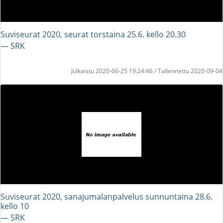
Suviseurat 2020, seurat torstaina 25.6. kello 20.30
― SRK
Julkaistu 2020-06-25 19:24:46 / Tallennettu 2020-09-04
Suviseurat 2020, sanajumalanpalvelus sunnuntaina 28.6.
kello 10
― SRK