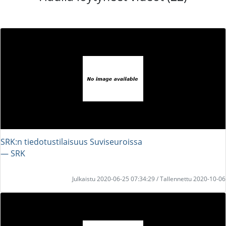
SRK:n tiedotustilaisuus Suviseuroissa
― SRK
Julkaistu 2020-06-25 07:34:29 / Tallennettu 2020-10-06