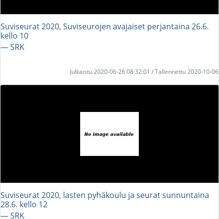
Suviseurat 2020, Suviseurojen avajaiset perjantaina 26.6.
kello 10
― SRK
Julkaistu 2020-06-26 08:32:01 / Tallennettu 2020-10-06
Suviseurat 2020, lasten pyhäkoulu ja seurat sunnuntaina
28.6. kello 12
― SRK