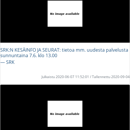
SRK:N KESÄINFO JA SEURAT: tietoa mm. uudesta palvelusta
sunnuntaina 7.6. klo 13.00
― SRK
Julkaistu 2020-06-07 11:52:01 / Tallennettu 2020-09-04