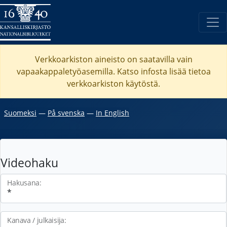
Verkkoarkiston aineisto on saatavilla vain
vapaakappaletyöasemilla. Katso
infosta
lisää tietoa
verkkoarkiston käytöstä.
Suomeksi
―
På svenska
―
In English
Videohaku
Hakusana:
Kanava / julkaisija: