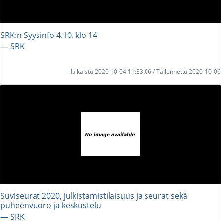
SRK:n Syysinfo 4.10. klo 14
― SRK
Julkaistu 2020-10-04 11:33:06 / Tallennettu 2020-10-06
Suviseurat 2020, julkistamistilaisuus ja seurat sekä
puheenvuoro ja keskustelu
― SRK