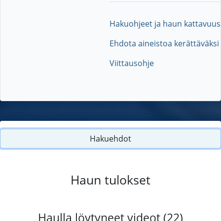
Hakuohjeet ja haun kattavuus
Ehdota aineistoa kerättäväksi
Viittausohje
Hakuehdot
Haun tulokset
Haulla löytyneet videot (22)