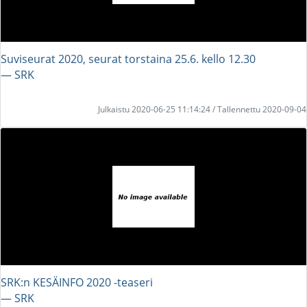
Suviseurat 2020, seurat torstaina 25.6. kello 12.30
― SRK
Julkaistu 2020-06-25 11:14:24 / Tallennettu 2020-09-04
SRK:n KESÄINFO 2020 -teaseri
― SRK