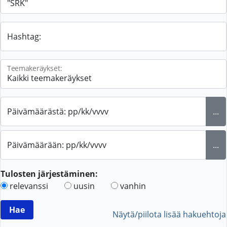
Hashtag:
Teemakeräykset:
Päivämäärästä: pp/kk/vvvv
...
Päivämäärään: pp/kk/vvvv
...
Tulosten järjestäminen:
relevanssi
uusin
vanhin
Näytä/piilota lisää hakuehtoja