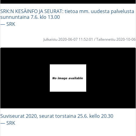
SRK:N KESÄINFO JA SEURAT: tietoa mm. uudesta palvelusta
sunnuntaina 7.6. klo 13.00
― SRK
Julkaistu 2020-06-07 11:52:01 / Tallennettu 2020-10-06
Suviseurat 2020, seurat torstaina 25.6. kello 20.30
― SRK