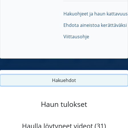
Hakuohjeet ja haun kattavuus
Ehdota aineistoa kerättäväksi
Viittausohje
Hakuehdot
Haun tulokset
Haulla löytyneet videot (31)