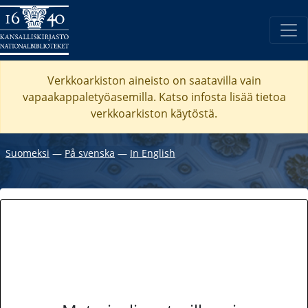
Verkkoarkiston aineisto on saatavilla vain
vapaakappaletyöasemilla. Katso
infosta
lisää tietoa
verkkoarkiston käytöstä.
Suomeksi
―
På svenska
―
In English