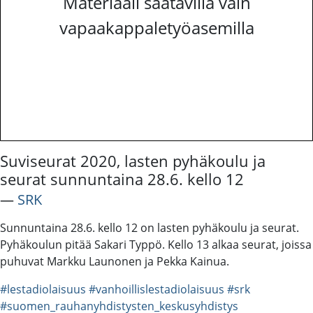
Materiaali saatavilla vain
vapaakappaletyöasemilla
Suviseurat 2020, lasten pyhäkoulu ja
seurat sunnuntaina 28.6. kello 12
―
SRK
Sunnuntaina 28.6. kello 12 on lasten pyhäkoulu ja seurat.
Pyhäkoulun pitää Sakari Typpö. Kello 13 alkaa seurat, joissa
puhuvat Markku Launonen ja Pekka Kainua.
#lestadiolaisuus
#vanhoillislestadiolaisuus
#srk
#suomen_rauhanyhdistysten_keskusyhdistys