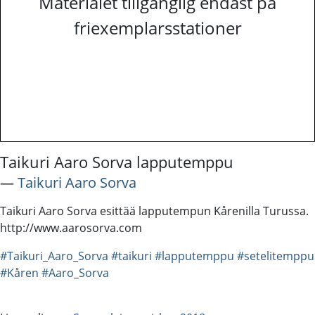
Materialet tillgänglig endast på
friexemplarsstationer
Taikuri Aaro Sorva lapputemppu
―
Taikuri Aaro Sorva
Taikuri Aaro Sorva esittää lapputempun Kårenilla Turussa.
http://www.aarosorva.com
#Taikuri_Aaro_Sorva
#taikuri
#lapputemppu
#setelitemppu
#Kåren
#Aaro_Sorva