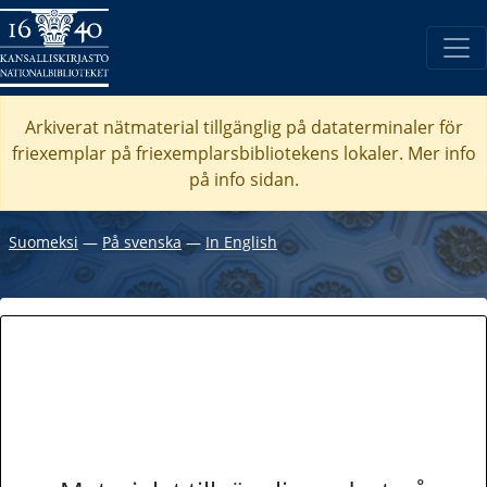
Arkiverat nätmaterial tillgänglig på dataterminaler för
friexemplar på friexemplarsbibliotekens lokaler. Mer info
på info sidan.
Suomeksi
―
På svenska
―
In English