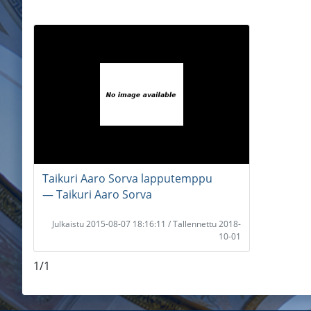
Taikuri Aaro Sorva lapputemppu
― Taikuri Aaro Sorva
Julkaistu 2015-08-07 18:16:11 / Tallennettu 2018-
10-01
1/1