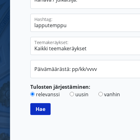
Hashtag:
Teemakeräykset:
Päivämäärästä: pp/kk/vvvv
Tulosten järjestäminen:
relevanssi
uusin
vanhin