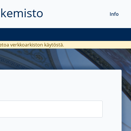
akemisto
Info
ietoa verkkoarkiston käytöstä.