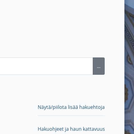
...
Näytä/piilota lisää hakuehtoja
Hakuohjeet ja haun kattavuus