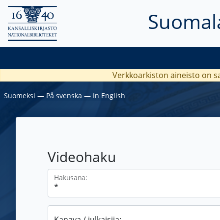
Suomala
Verkkoarkiston aineisto on s
Suomeksi
―
På svenska
―
In English
Videohaku
Hakusana:
Kanava / julkaisija: