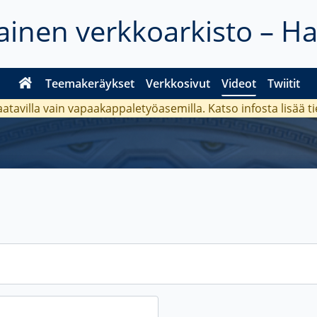
inen verkkoarkisto – H
Teemakeräykset
Verkkosivut
Videot
Twiitit
aatavilla vain vapaakappaletyöasemilla. Katso
infosta
lisää t