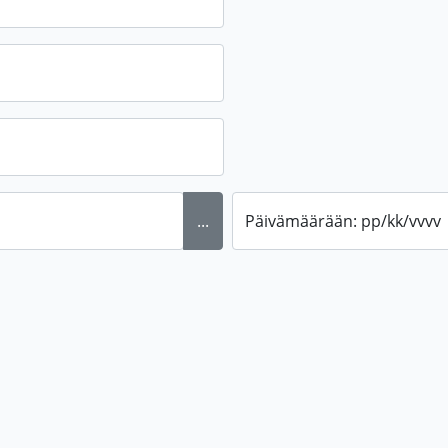
...
Päivämäärään: pp/kk/vvvv