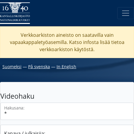
Verkkoarkiston aineisto on saatavilla vain
vapaakappaletyöasemilla. Katso
infosta
lisää tietoa
verkkoarkiston käytöstä.
Suomeksi
―
På svenska
―
In English
Videohaku
Hakusana:
Kanava / julkaisija: