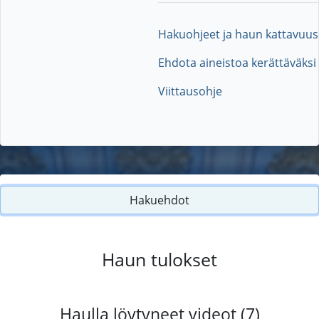
Hakuohjeet ja haun kattavuus
Ehdota aineistoa kerättäväksi
Viittausohje
Hakuehdot
Haun tulokset
Haulla löytyneet videot (7)