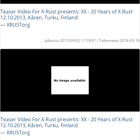
Teaser Video For X-Rust presents: XX - 20 Years of X-Rust
12.10.2013, Kåren, Turku, Finland
― XRUSTorg
Julkaistu 2013-09-02 17:18:01 / Tallennettu 2018-03-16
Teaser Video For X-Rust presents: XX - 20 Years of X-Rust
12.10.2013, Kåren, Turku, Finland
― XRUSTorg