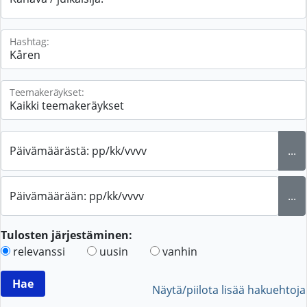
Hashtag:
Teemakeräykset:
Päivämäärästä: pp/kk/vvvv
...
Päivämäärään: pp/kk/vvvv
...
Tulosten järjestäminen:
relevanssi
uusin
vanhin
Näytä/piilota lisää hakuehtoja