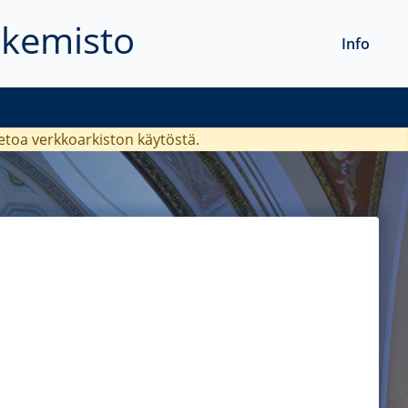
akemisto
Info
ietoa verkkoarkiston käytöstä.