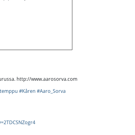
Turussa. http://www.aarosorva.com
itemppu
#Kåren
#Aaro_Sorva
?v=2TDCSNZogr4