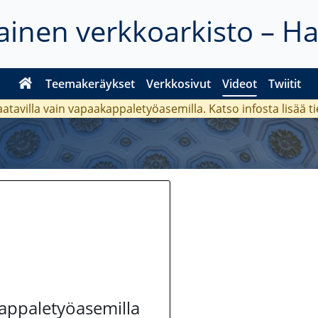
inen verkkoarkisto – H
Teemakeräykset
Verkkosivut
Videot
Twiitit
aatavilla vain vapaakappaletyöasemilla. Katso
infosta
lisää t
kappaletyöasemilla