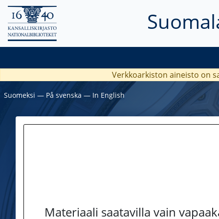
Suomala
Verkkoarkiston aineisto on s
Suomeksi
―
På svenska
―
In English
Materiaali saatavilla vain vapaa