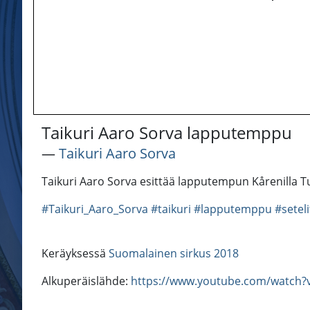
Taikuri Aaro Sorva lapputemppu
―
Taikuri Aaro Sorva
Taikuri Aaro Sorva esittää lapputempun Kårenilla 
#Taikuri_Aaro_Sorva
#taikuri
#lapputemppu
#setel
Keräyksessä
Suomalainen sirkus 2018
Alkuperäislähde:
https://www.youtube.com/watch