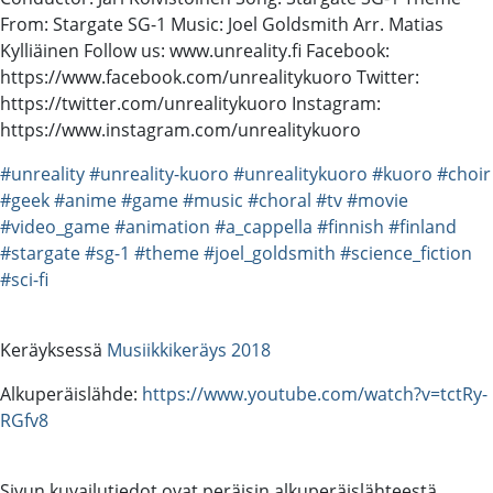
From: Stargate SG-1 Music: Joel Goldsmith Arr. Matias
Kylliäinen Follow us: www.unreality.fi Facebook:
https://www.facebook.com/unrealitykuoro Twitter:
https://twitter.com/unrealitykuoro Instagram:
https://www.instagram.com/unrealitykuoro
#unreality
#unreality-kuoro
#unrealitykuoro
#kuoro
#choir
#geek
#anime
#game
#music
#choral
#tv
#movie
#video_game
#animation
#a_cappella
#finnish
#finland
#stargate
#sg-1
#theme
#joel_goldsmith
#science_fiction
#sci-fi
Keräyksessä
Musiikkikeräys 2018
Alkuperäislähde:
https://www.youtube.com/watch?v=tctRy-
RGfv8
Sivun kuvailutiedot ovat peräisin alkuperäislähteestä