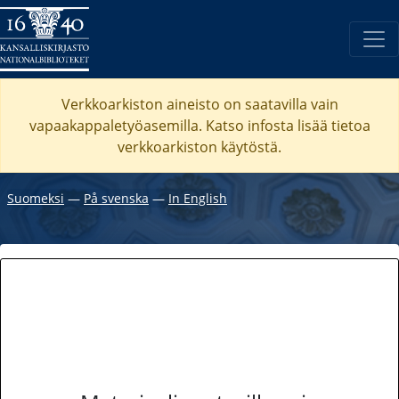
Verkkoarkiston aineisto on saatavilla vain
vapaakappaletyöasemilla. Katso
infosta
lisää tietoa
verkkoarkiston käytöstä.
Suomeksi
―
På svenska
―
In English