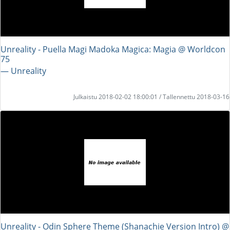
Unreality - Puella Magi Madoka Magica: Magia @ Worldcon
75
― Unreality
Julkaistu 2018-02-02 18:00:01 / Tallennettu 2018-03-16
Unreality - Odin Sphere Theme (Shanachie Version Intro) @