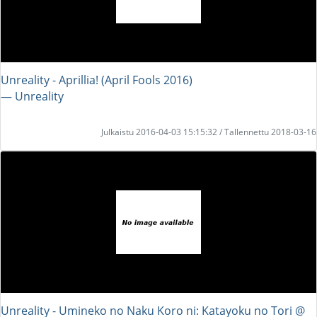
Unreality - Aprillia! (April Fools 2016)
― Unreality
Julkaistu 2016-04-03 15:15:32 / Tallennettu 2018-03-16
Unreality - Umineko no Naku Koro ni: Katayoku no Tori @