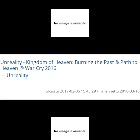
Unreality - Kingdom of Heaven: Burning the Past & Path to
Heaven @ War Cry 2016
― Unreality
Julkaistu 2017-02-05 15:43:29 / Tallennettu 2018-03-16