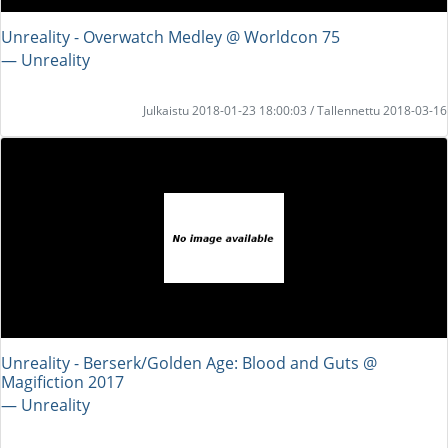
Unreality - Overwatch Medley @ Worldcon 75
― Unreality
Julkaistu 2018-01-23 18:00:03 / Tallennettu 2018-03-16
Unreality - Berserk/Golden Age: Blood and Guts @
Magifiction 2017
― Unreality