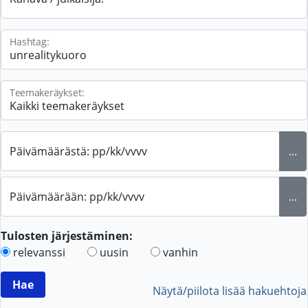
Hashtag:
Teemakeräykset:
Päivämäärästä: pp/kk/vvvv
...
Päivämäärään: pp/kk/vvvv
...
Tulosten järjestäminen:
relevanssi
uusin
vanhin
Näytä/piilota lisää hakuehtoja