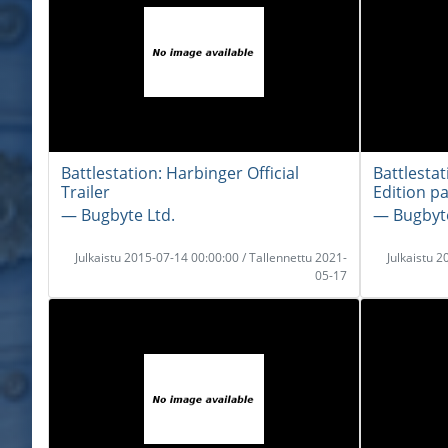
Battlestation: Harbinger Official
Battlesta
Trailer
Edition pa
― Bugbyte Ltd.
― Bugbyte
Julkaistu 2015-07-14 00:00:00 / Tallennettu 2021-
Julkaistu 
05-17