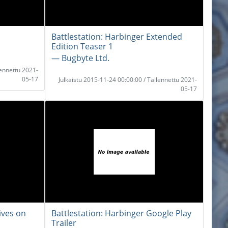
Battlestation: Harbinger Extended
Edition Teaser 1
― Bugbyte Ltd.
lennettu 2021-
05-17
Julkaistu 2015-11-24 00:00:00 / Tallennettu 2021-
05-17
ives on
Battlestation: Harbinger Google Play
Trailer