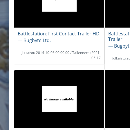
Battlestation: First Contact Trailer HD
Battlesta
Trailer
― Bugbyte Ltd.
― Bugbyte
Julkaistu 2014-10-06 00:00:00 / Tallennettu 2021-
05-17
Julkaistu 