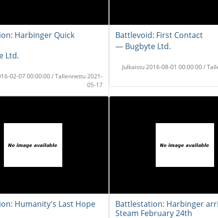
tion: Harbinger Quick
Battlevoid: First Contact
― Bugbyte Ltd.
 Ltd.
Julkaistu 2016-08-01 00:00:00 / Tal
2016-02-07 00:00:00 / Tallennettu 2021-
05-17
tion: Humanity's Last Hope
Battlestation: Harbinger arr
Steam February 24th