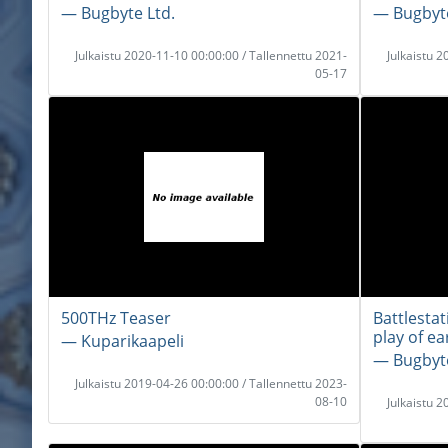
― Bugbyte Ltd.
― Bugbyte
Julkaistu 2020-11-10 00:00:00 / Tallennettu 2021-
Julkaistu 
05-17
500THz Teaser
Battlestat
play of ea
― Kuparikaapeli
― Bugbyte
Julkaistu 2019-04-26 00:00:00 / Tallennettu 2023-
08-10
Julkaistu 