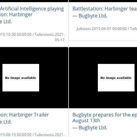
Artificial Intelligence playing
Battlestation: Harbinger te
tion: Harbinger
― Bugbyte Ltd.
 Ltd.
Julkaistu 2015-04-01 00:00:00 / Tal
2015-10-30 00:00:00 / Tallennettu 2021-
05-17
ion: Harbinger Trailer
Bugbyte prepares for the ep
August 13th
 Ltd.
― Bugbyte Ltd.
2015-08-10 00:00:00 / Tallennettu 2021-