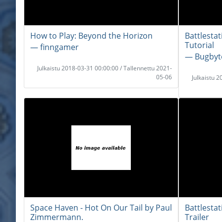
How to Play: Beyond the Horizon
Battlesta
Tutorial
― finngamer
― Bugbyte
Julkaistu 2018-03-31 00:00:00 / Tallennettu 2021-
05-06
Julkaistu 
Space Haven - Hot On Our Tail by Paul
Battlesta
Zimmermann.
Trailer