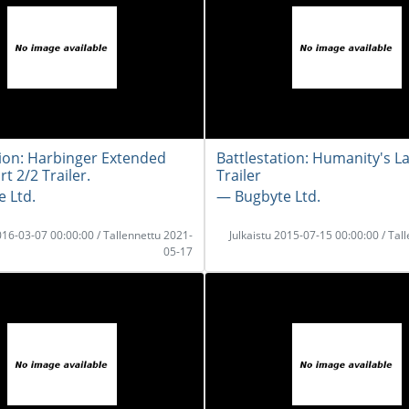
tion: Harbinger Extended
Battlestation: Humanity's L
rt 2/2 Trailer.
Trailer
 Ltd.
― Bugbyte Ltd.
2016-03-07 00:00:00 / Tallennettu 2021-
Julkaistu 2015-07-15 00:00:00 / Tal
05-17