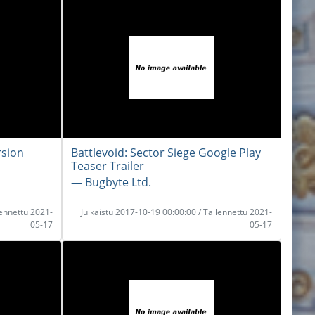
rsion
Battlevoid: Sector Siege Google Play
Teaser Trailer
― Bugbyte Ltd.
lennettu 2021-
Julkaistu 2017-10-19 00:00:00 / Tallennettu 2021-
05-17
05-17