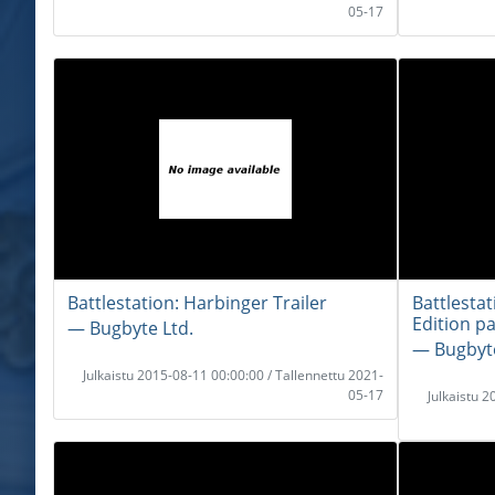
05-17
Battlestation: Harbinger Trailer
Battlesta
Edition pa
― Bugbyte Ltd.
― Bugbyte
Julkaistu 2015-08-11 00:00:00 / Tallennettu 2021-
05-17
Julkaistu 