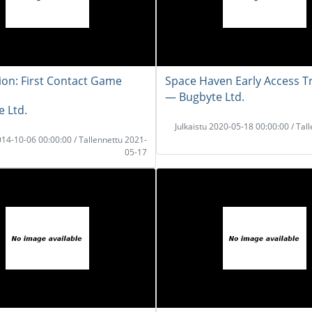
tion: First Contact Game
Space Haven Early Access Tr
― Bugbyte Ltd.
 Ltd.
Julkaistu 2020-05-18 00:00:00 / Tal
2014-10-06 00:00:00 / Tallennettu 2021-
05-17