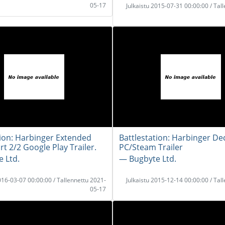
05-17
Julkaistu 2015-07-31 00:00:00 / Tal
tion: Harbinger Extended
Battlestation: Harbinger D
rt 2/2 Google Play Trailer.
PC/Steam Trailer
 Ltd.
― Bugbyte Ltd.
2016-03-07 00:00:00 / Tallennettu 2021-
Julkaistu 2015-12-14 00:00:00 / Tal
05-17