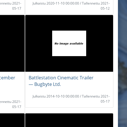
lennettu 2021-
Julkaistu 2020-11-10 00:00:00 / Tallennettu 2021-
05-17
05-12
ecember
Battlestation Cinematic Trailer
― Bugbyte Ltd.
Julkaistu 2014-10-10 00:00:00 / Tallennettu 2021-
05-17
lennettu 2021-
05-17