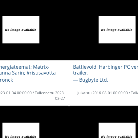
nergiateemat; Matrix-
Battlevoid: Harbinger PC ve
nna Sarin; #risusavotta
trailer.
ronck
― Bugbyte Ltd.
2023-01-04 00:00:00 / Tallennettu 2023-
Julkaistu 2016-08-01 00:00:00 / Tal
03-27