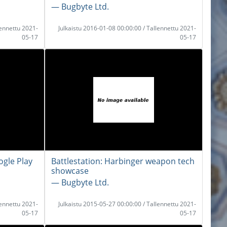
― Bugbyte Ltd.
lennettu 2021-
Julkaistu 2016-01-08 00:00:00 / Tallennettu 2021-
05-17
05-17
ogle Play
Battlestation: Harbinger weapon tech
showcase
― Bugbyte Ltd.
lennettu 2021-
Julkaistu 2015-05-27 00:00:00 / Tallennettu 2021-
05-17
05-17