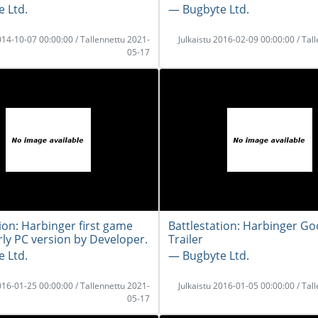
 Ltd.
― Bugbyte Ltd.
2014-10-07 00:00:00 / Tallennettu 2021-
Julkaistu 2016-02-09 00:00:00 / Tal
05-17
ion: Harbinger first game
Battlestation: Harbinger Go
rly PC version by Developer.
Trailer
 Ltd.
― Bugbyte Ltd.
2016-01-25 00:00:00 / Tallennettu 2021-
Julkaistu 2016-01-05 00:00:00 / Tal
05-17