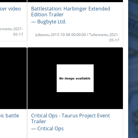
aser video
Battlestation: Harbinger Extended
Edition Trailer
― Bugbyte Ltd.
lennettu 2021-
05-17
Julkaistu 2015-10-08 00:00:00 / Tallennettu 2021-
05-17
ic battle
Critical Ops - Taurus Project Event
Trailer
― Critical Ops