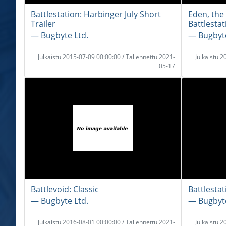
Battlestation: Harbinger July Short
Eden, the 
Trailer
Battlesta
― Bugbyte Ltd.
― Bugbyte
Julkaistu 2015-07-09 00:00:00 / Tallennettu 2021-
Julkaistu 
05-17
Battlevoid: Classic
Battlestat
― Bugbyte Ltd.
― Bugbyte
Julkaistu 2016-08-01 00:00:00 / Tallennettu 2021-
Julkaistu 