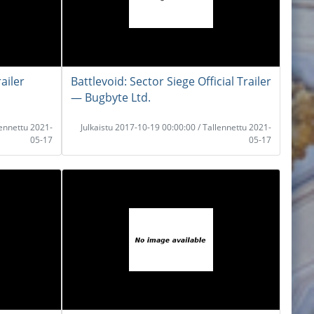
ailer
Battlevoid: Sector Siege Official Trailer
― Bugbyte Ltd.
lennettu 2021-
Julkaistu 2017-10-19 00:00:00 / Tallennettu 2021-
05-17
05-17