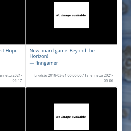
ast Hope
New board game: Beyond the
Horizon!
― finngamer
lennettu 2021-
Julkaistu 2018-03-31 00:00:00 / Tallennettu 2021-
05-17
05-06