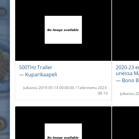
500THz Trailer
2020-23 e
unessa Ma
― Kuparikaapeli
― Bono B
Julkaistu 2019-05-14 00:00:00 / Tallennettu 2023-
08-10
Julkaistu 