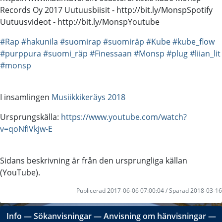
Records Oy 2017 Uutuusbiisit - http://bit.ly/MonspSpotify
Uutuusvideot - http://bit.ly/MonspYoutube
#Rap
#hakunila
#suomirap
#suomiräp
#Kube
#kube_flow
#purppura
#suomi_räp
#Finessaan
#Monsp
#plug
#liian_lit
#monsp
I insamlingen
Musiikkikeräys 2018
Ursprungskälla:
https://www.youtube.com/watch?
v=qoNfIVkjw-E
Sidans beskrivning är från den ursprungliga källan
(YouTube).
Publicerad 2017-06-06 07:00:04 / Sparad 2018-03-16
Info
―
Sökanvisningar
―
Anvisning om hänvisningar
―