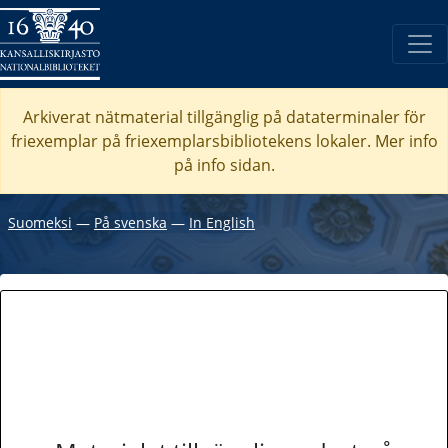
Arkiverat nätmaterial tillgänglig på dataterminaler för
friexemplar på friexemplarsbibliotekens lokaler. Mer info
på info sidan.
Suomeksi
―
På svenska
―
In English