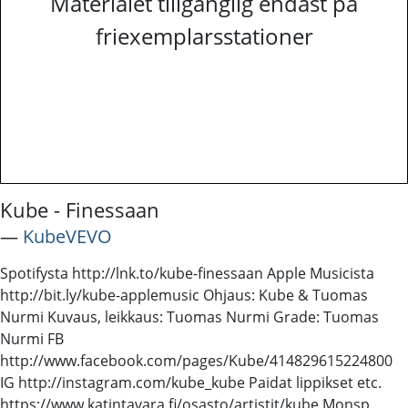
Materialet tillgänglig endast på
friexemplarsstationer
Kube - Finessaan
―
KubeVEVO
Spotifysta http://lnk.to/kube-finessaan Apple Musicista
http://bit.ly/kube-applemusic Ohjaus: Kube & Tuomas
Nurmi Kuvaus, leikkaus: Tuomas Nurmi Grade: Tuomas
Nurmi FB
http://www.facebook.com/pages/Kube/414829615224800
IG http://instagram.com/kube_kube Paidat lippikset etc.
https://www.katintavara.fi/osasto/artistit/kube Monsp