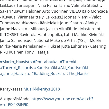
Leikkaus Tanssipari: Nina Räihä Tarmo Valmela Statistit:
Sakari “Bawa” Halonen Arto Vuorinen VIDEO Italo Moncada
- Kuvaus, Värimäärittely, Leikkaus2 Joonas Niemi - Valot
Tuomas Vauhkonen - ääniefektit Jouni Saario - Äänitys
Janne Haavisto - Miksaus Jaakko Viitalähde - Masterointi
KIITOKSET Ravintola Hanhenpoika, Lahti Markku Kivimäki
Janita Salmensuo, National Make-up Artist (YSL) - Meikki
Mirka-Maria Kemiläinen - Hiukset Jutta Luhtinen - Catering
Riku Rusinen Tony Haataja
#Marko_Haavisto
#Poutahaukat
#Turenki
#Turenki_Records
#Kaurismäki
#Aki_Kaurismäki
#Janne_Haavisto
#Badding_Rockers
#The_Hanks
Keräyksessä
Musiikkikeräys 2018
Alkuperäislähde:
https://www.youtube.com/watch?
v=qd5X2X5iN90