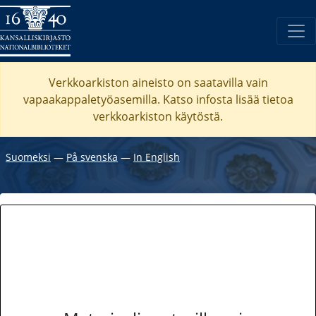
Verkkoarkiston aineisto on saatavilla vain
vapaakappaletyöasemilla. Katso
infosta
lisää tietoa
verkkoarkiston käytöstä.
Suomeksi
―
På svenska
―
In English