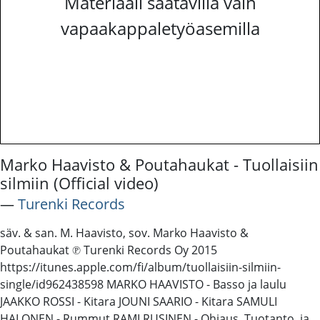
Materiaali saatavilla vain
vapaakappaletyöasemilla
Marko Haavisto & Poutahaukat - Tuollaisiin
silmiin (Official video)
―
Turenki Records
säv. & san. M. Haavisto, sov. Marko Haavisto &
Poutahaukat ℗ Turenki Records Oy 2015
https://itunes.apple.com/fi/album/tuollaisiin-silmiin-
single/id962438598 MARKO HAAVISTO - Basso ja laulu
JAAKKO ROSSI - Kitara JOUNI SAARIO - Kitara SAMULI
HALONEN - Rummut RAMI RUSINEN - Ohjaus, Tuotanto, ja