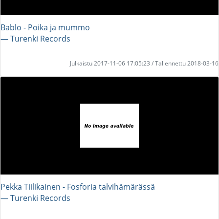
Bablo - Poika ja mummo
― Turenki Records
Julkaistu 2017-11-06 17:05:23 / Tallennettu 2018-03-16
Pekka Tiilikainen - Fosforia talvihämärässä
― Turenki Records