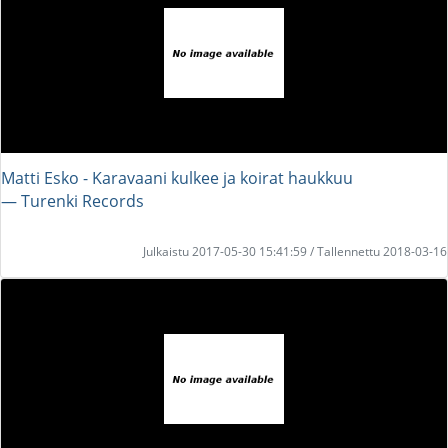
Matti Esko - Karavaani kulkee ja koirat haukkuu
― Turenki Records
Julkaistu 2017-05-30 15:41:59 / Tallennettu 2018-03-16