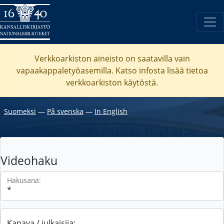
Verkkoarkiston aineisto on saatavilla vain
vapaakappaletyöasemilla. Katso
infosta
lisää tietoa
verkkoarkiston käytöstä.
Suomeksi
―
På svenska
―
In English
Videohaku
Hakusana:
Kanava / julkaisija: