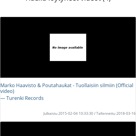
Marko Haavisto & Poutahaukat - Tuollaisiin silmiin (Official
video)
― Turenki Records
Julkaistu 2015-02-04 10:33:30 / Tallennettu 2018-03-16