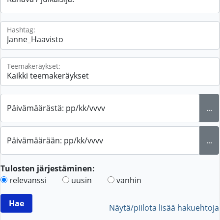
Hashtag:
Teemakeräykset:
Päivämäärästä: pp/kk/vvvv
...
Päivämäärään: pp/kk/vvvv
...
Tulosten järjestäminen:
relevanssi
uusin
vanhin
Näytä/piilota lisää hakuehtoja