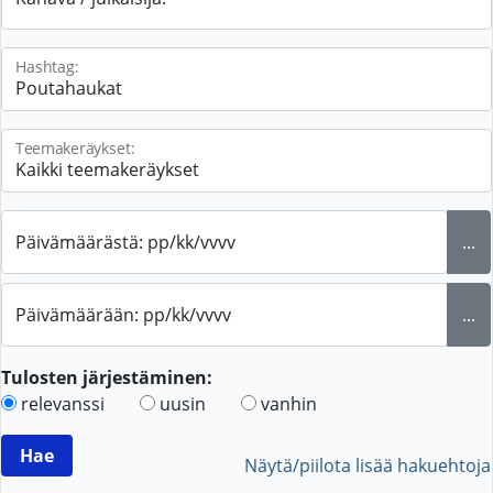
Hashtag:
Teemakeräykset:
Päivämäärästä: pp/kk/vvvv
...
Päivämäärään: pp/kk/vvvv
...
Tulosten järjestäminen:
relevanssi
uusin
vanhin
Näytä/piilota lisää hakuehtoja