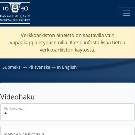
Verkkoarkiston aineisto on saatavilla vain
vapaakappaletyöasemilla. Katso
infosta
lisää tietoa
verkkoarkiston käytöstä.
Suomeksi
―
På svenska
―
In English
Videohaku
Hakusana:
Kanava / julkaisija: