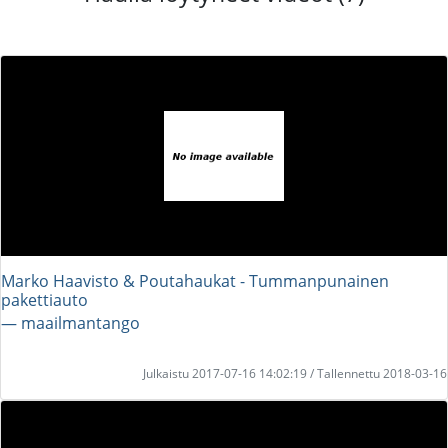
Marko Haavisto & Poutahaukat - Tummanpunainen
pakettiauto
― maailmantango
Julkaistu 2017-07-16 14:02:19 / Tallennettu 2018-03-16