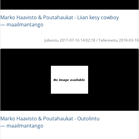
Marko Haavisto & Poutahaukat - Liian kesy cowboy
― maailmantango
Julkaistu 2017-07-16 14:02:18 / Tallennettu 2018-03-16
Marko Haavisto & Poutahaukat - Outolintu
― maailmantango