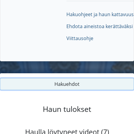
Hakuohjeet ja haun kattavuus
Ehdota aineistoa kerättäväksi
Viittausohje
Hakuehdot
Haun tulokset
Haulla löytyneet videot (7)