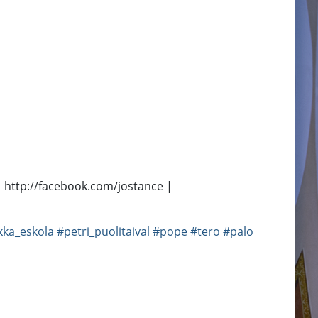
 | http://facebook.com/jostance |
kka_eskola
#petri_puolitaival
#pope
#tero
#palo