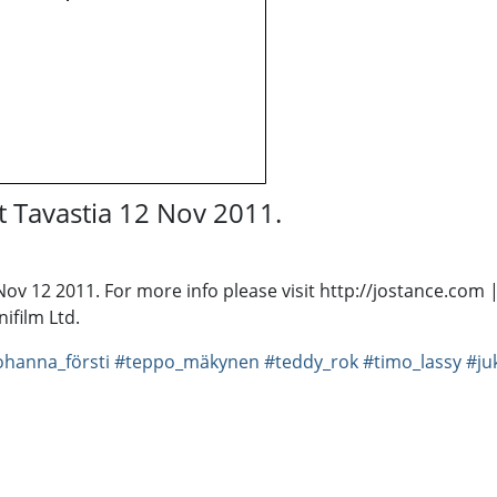
t Tavastia 12 Nov 2011.
 Nov 12 2011. For more info please visit http://jostance.com
ifilm Ltd.
ohanna_försti
#teppo_mäkynen
#teddy_rok
#timo_lassy
#ju