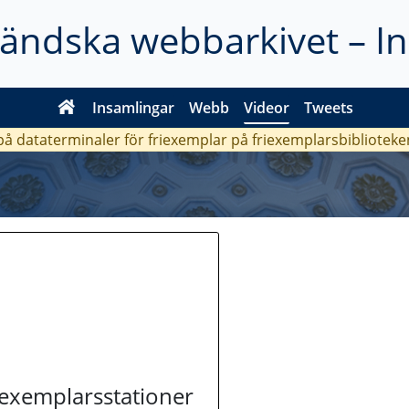
ländska webbarkivet – I
Insamlingar
Webb
Videor
Tweets
 på dataterminaler för friexemplar på friexemplarsbiblioteke
riexemplarsstationer