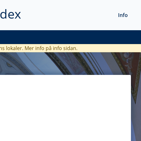
ndex
Info
ns lokaler. Mer info
på info sidan.