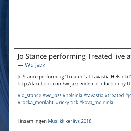
Jo Stance performing Treated live a
―
We Jazz
Jo Stance performing 'Treated' at Tavastia Helsinki
http://facebook.com/wejazz. Video production by Un
#jo_stance
#we_jazz
#helsinki
#tavastia
#treated
#j
#rocka_merilahti
#ricky-tick
#kova_meininki
I insamlingen
Musiikkikeräys 2018