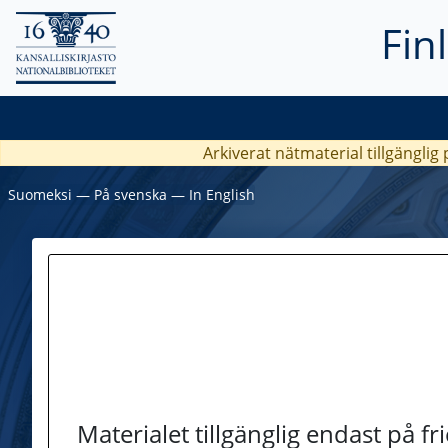
Fin
Arkiverat nätmaterial tillgänglig
Suomeksi
―
På svenska
―
In English
Materialet tillgänglig endast på f