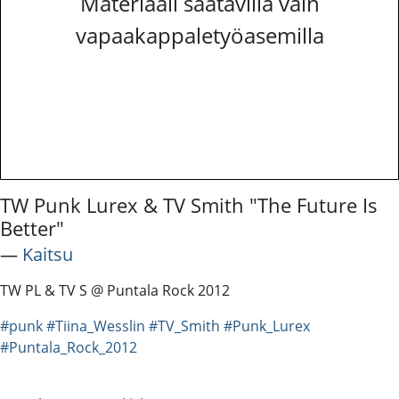
Materiaali saatavilla vain
vapaakappaletyöasemilla
TW Punk Lurex & TV Smith "The Future Is
Better"
―
Kaitsu
TW PL & TV S @ Puntala Rock 2012
#punk
#Tiina_Wesslin
#TV_Smith
#Punk_Lurex
#Puntala_Rock_2012