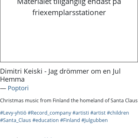
Materialet tillgänglig endast på
friexemplarsstationer
Dimitri Keiski - Jag drömmer om en Jul
Hemma
―
Poptori
Christmas music from Finland the homeland of Santa Claus
#Levy-yhtiö
#Record_company
#artisti
#artist
#children
#Santa_Claus
#education
#Finland
#Julgubben