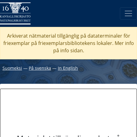
Arkiverat nätmaterial tillgänglig på dataterminaler för
friexemplar på friexemplarsbibliotekens lokaler. Mer info
på info sidan.
Suomeksi
―
På svenska
―
In English