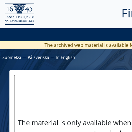
F
The archived web material is available f
Suomeksi
―
På svenska
―
In English
The material is only available when