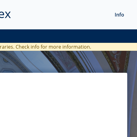
ex
Info
braries. Check
info
for more information.