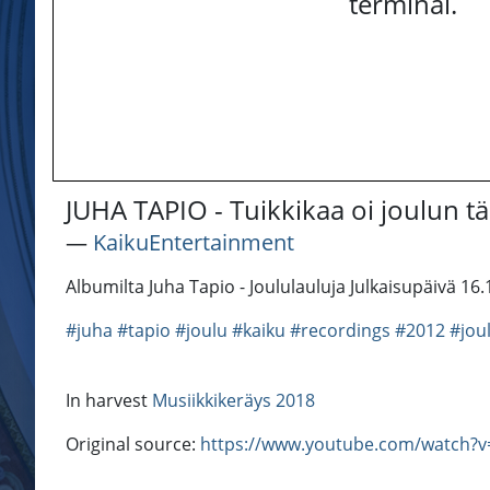
terminal.
JUHA TAPIO - Tuikkikaa oi joulun tä
―
KaikuEntertainment
Albumilta Juha Tapio - Joululauluja Julkaisupäivä 16
#juha
#tapio
#joulu
#kaiku
#recordings
#2012
#jou
In harvest
Musiikkikeräys 2018
Original source:
https://www.youtube.com/watch