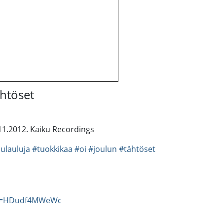
htöset
.11.2012. Kaiku Recordings
lulauluja
#tuokkikaa
#oi
#joulun
#tähtöset
?v=HDudf4MWeWc