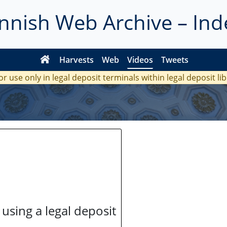
innish Web Archive – Ind
Harvests
Web
Videos
Tweets
or use only in legal deposit terminals within legal deposit li
 using a legal deposit