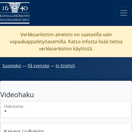
Verkkoarkiston aineisto on saatavilla vain
vapaakappaletyöasemilla. Katso
infosta
lisää tietoa
verkkoarkiston käytöstä.
Suomeksi
―
På svenska
―
In English
Videohaku
Hakusana:
Kanava / julkaisija: