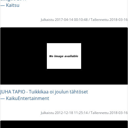
― Kaitsu
Julkaistu 2017-04-14 00:10:48 / Tallennettu 2018-03-16
JUHA TAPIO - Tuikkikaa oi joulun tähtöset
― KaikuEntertainment
Julkaistu 2012-12-18 11:25:14 / Tallennettu 2018-03-16