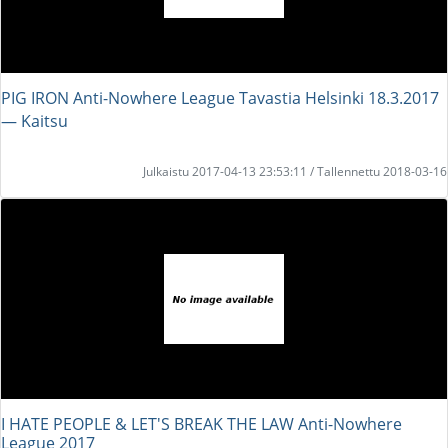
PIG IRON Anti-Nowhere League Tavastia Helsinki 18.3.2017
― Kaitsu
Julkaistu 2017-04-13 23:53:11 / Tallennettu 2018-03-16
I HATE PEOPLE & LET'S BREAK THE LAW Anti-Nowhere
League 2017