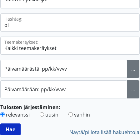
Hashtag:
Teemakeräykset:
Päivämäärästä: pp/kk/vvvv
...
Päivämäärään: pp/kk/vvvv
...
Tulosten järjestäminen:
relevanssi
uusin
vanhin
Näytä/piilota lisää hakuehtoja