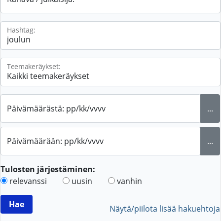
Hashtag:
Teemakeräykset:
Päivämäärästä: pp/kk/vvvv
...
Päivämäärään: pp/kk/vvvv
...
Tulosten järjestäminen:
relevanssi
uusin
vanhin
Näytä/piilota lisää hakuehtoja