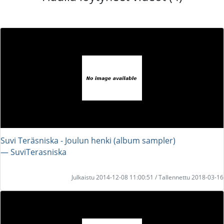
Suvi Teräsniska - Joulun henki (album sampler)
― SuviTerasniska
Julkaistu 2014-12-08 11:00:51 / Tallennettu 2018-03-16