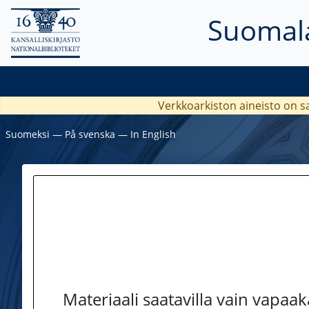
Suomala
Verkkoarkiston aineisto on s
Suomeksi
―
På svenska
―
In English
Materiaali saatavilla vain vapaa