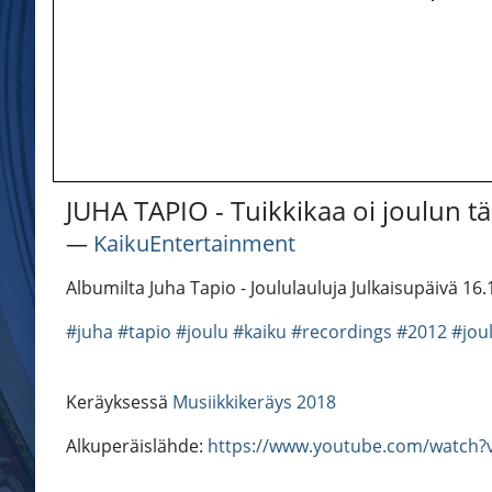
JUHA TAPIO - Tuikkikaa oi joulun tä
―
KaikuEntertainment
Albumilta Juha Tapio - Joululauluja Julkaisupäivä 16
#juha
#tapio
#joulu
#kaiku
#recordings
#2012
#jou
Keräyksessä
Musiikkikeräys 2018
Alkuperäislähde:
https://www.youtube.com/watc