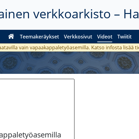
inen verkkoarkisto – H
Teemakeräykset
Verkkosivut
Videot
Twiitit
aatavilla vain vapaakappaletyöasemilla. Katso
infosta
lisää t
kappaletyöasemilla