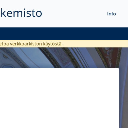
akemisto
Info
ietoa verkkoarkiston käytöstä.