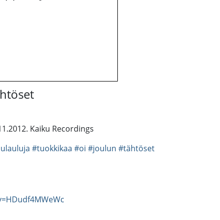
htöset
.11.2012. Kaiku Recordings
lulauluja
#tuokkikaa
#oi
#joulun
#tähtöset
h?v=HDudf4MWeWc