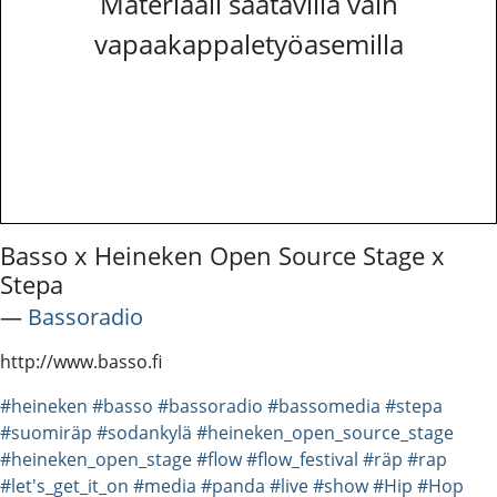
Materiaali saatavilla vain
vapaakappaletyöasemilla
Basso x Heineken Open Source Stage x
Stepa
―
Bassoradio
http://www.basso.fi
#heineken
#basso
#bassoradio
#bassomedia
#stepa
#suomiräp
#sodankylä
#heineken_open_source_stage
#heineken_open_stage
#flow
#flow_festival
#räp
#rap
#let's_get_it_on
#media
#panda
#live
#show
#Hip
#Hop