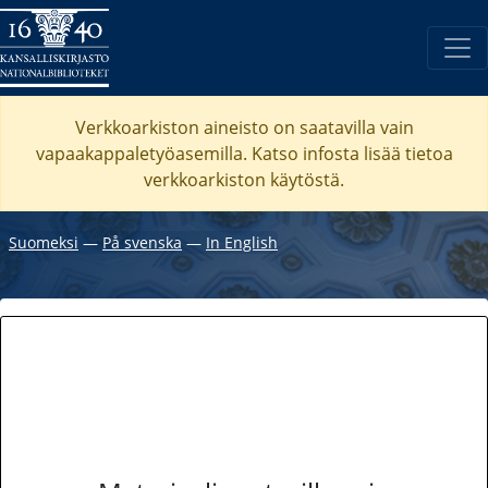
Verkkoarkiston aineisto on saatavilla vain
vapaakappaletyöasemilla. Katso
infosta
lisää tietoa
verkkoarkiston käytöstä.
Suomeksi
―
På svenska
―
In English